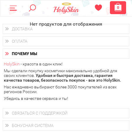
0
Нет продуктов для отображения
ДОСТАВКА
Доставка осуществляется
по всем городам России.
ОПЛАТА
Вы можете выбрать доставку курьером, Почтой России или
получить заказ в пунктах выдачи PickPoint или пункте
Вы можете оплатить свой заказ любым удобным способом:
самовывоза.
ПОЧЕМУ МЫ
наличными деньгами (
QIWI, ЮMoney, WebMoney
);
В 20 городах России доставка осуществляется уже
на
через интернет-банк (Альфа-банк, Сбербанк) и другими
следующий день.
HolySkin
- красота в один клик!
электронными способами.
Мы сделали покупку косметики максимально удобной для
у Вас всегда есть возможность получить
бесплатную
своих клиентов.
доставку от HolySkin.
Удобная и быстрая доставка, гарантия
качества товаров, безопасность покупок - все это HolySkin.
подробнее об условиях доставки и оплаты в Вашем городе
Нас ежедневно выбирают более 3000 покупателей из всех
регионов России.
Убедись в качестве сервиса и ты!
СВЯЗАТЬСЯ С ПОДДЕРЖКОЙ
+7 (800) 707-24-55
Мы будем рады ответить на все Ваши вопросы по работе
БОНУСНАЯ СИСТЕМА
магазина, проконсультировать по товарам, рассказать о