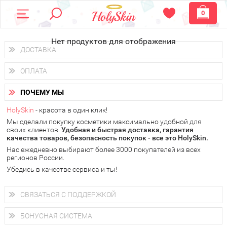
0
Нет продуктов для отображения
ДОСТАВКА
Доставка осуществляется
по всем городам России.
ОПЛАТА
Вы можете выбрать доставку курьером, Почтой России или
получить заказ в пунктах выдачи PickPoint или пункте
Вы можете оплатить свой заказ любым удобным способом:
самовывоза.
ПОЧЕМУ МЫ
наличными деньгами (
QIWI, ЮMoney, WebMoney
);
В 20 городах России доставка осуществляется уже
на
через интернет-банк (Альфа-банк, Сбербанк) и другими
следующий день.
HolySkin
- красота в один клик!
электронными способами.
Мы сделали покупку косметики максимально удобной для
у Вас всегда есть возможность получить
бесплатную
своих клиентов.
доставку от HolySkin.
Удобная и быстрая доставка, гарантия
качества товаров, безопасность покупок - все это HolySkin.
подробнее об условиях доставки и оплаты в Вашем городе
Нас ежедневно выбирают более 3000 покупателей из всех
регионов России.
Убедись в качестве сервиса и ты!
СВЯЗАТЬСЯ С ПОДДЕРЖКОЙ
+7 (800) 707-24-55
Мы будем рады ответить на все Ваши вопросы по работе
БОНУСНАЯ СИСТЕМА
магазина, проконсультировать по товарам, рассказать о