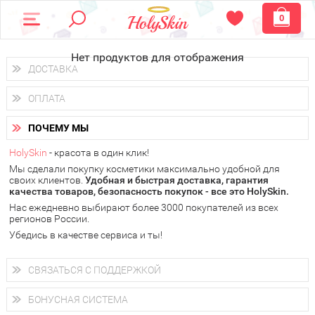
0
Нет продуктов для отображения
ДОСТАВКА
Доставка осуществляется
по всем городам России.
ОПЛАТА
Вы можете выбрать доставку курьером, Почтой России или
получить заказ в пунктах выдачи PickPoint или пункте
Вы можете оплатить свой заказ любым удобным способом:
самовывоза.
ПОЧЕМУ МЫ
наличными деньгами (
QIWI, ЮMoney, WebMoney
);
В 20 городах России доставка осуществляется уже
на
через интернет-банк (Альфа-банк, Сбербанк) и другими
следующий день.
HolySkin
- красота в один клик!
электронными способами.
Мы сделали покупку косметики максимально удобной для
у Вас всегда есть возможность получить
бесплатную
своих клиентов.
доставку от HolySkin.
Удобная и быстрая доставка, гарантия
качества товаров, безопасность покупок - все это HolySkin.
подробнее об условиях доставки и оплаты в Вашем городе
Нас ежедневно выбирают более 3000 покупателей из всех
регионов России.
Убедись в качестве сервиса и ты!
СВЯЗАТЬСЯ С ПОДДЕРЖКОЙ
+7 (800) 707-24-55
Мы будем рады ответить на все Ваши вопросы по работе
БОНУСНАЯ СИСТЕМА
магазина, проконсультировать по товарам, рассказать о