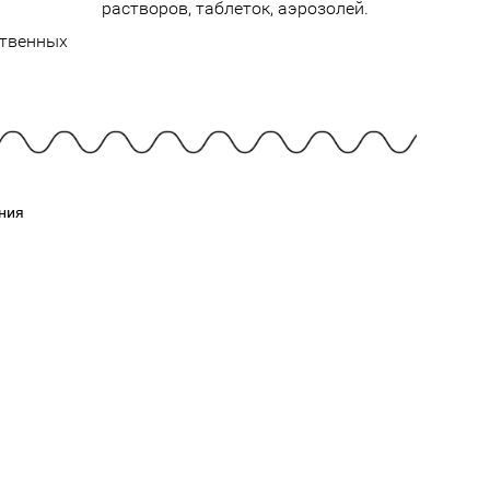
Cмотреть
Cмотреть
растворов, таблеток, аэрозолей.
Прочие аксессуары
Все бренды >>
ственных
ния