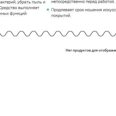
непосредственно перед работой.
бактерий, убрать пыль и
подарочные наборы
в наличии!
Для очистки
 Средство выполняет
яжа
ДЛЯ ГУБ
Продлевает срок ношения искус
Универсальные кисти
жных функций:
покрытий.
Блески
Щеточки
ор
Карандаши для губ
Трафареты
Помады
Наборы кистей
Тинты
Нет продуктов для отображе