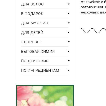
Тени для век
от грибков и 
Румяна
ДЛЯ ВОЛОС
Самый
широкий ассортимент
косметики всегда 
Туши для ресниц
загрязнения.
Для фиксации маки
В подарок
Подборки
несколько ва
Тональные основы
В ПОДАРОК
Хайлайтер / Бронзат
Для мужчин
ДЛЯ МУЖЧИН
ДЛЯ ГЛАЗ
Для детей
ДЛЯ ДЕТЕЙ
Базы под тени
ЗДОРОВЬЕ
Здоровье
Карандаши для глаз
Подводки
БЫТОВАЯ ХИМИЯ
Бытовая химия
Тени для век
ПО ДЕЙСТВИЮ
Туши для ресниц
Подборки
ПО ИНГРЕДИЕНТАМ