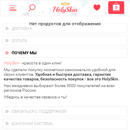
0
Нет продуктов для отображения
ДОСТАВКА
Доставка осуществляется
по всем городам России.
ОПЛАТА
Вы можете выбрать доставку курьером, Почтой России или
получить заказ в пунктах выдачи PickPoint или пункте
Вы можете оплатить свой заказ любым удобным способом:
самовывоза.
ПОЧЕМУ МЫ
наличными деньгами (
QIWI, ЮMoney, WebMoney
);
В 20 городах России доставка осуществляется уже
на
через интернет-банк (Альфа-банк, Сбербанк) и другими
следующий день.
HolySkin
- красота в один клик!
электронными способами.
Мы сделали покупку косметики максимально удобной для
у Вас всегда есть возможность получить
бесплатную
своих клиентов.
доставку от HolySkin.
Удобная и быстрая доставка, гарантия
качества товаров, безопасность покупок - все это HolySkin.
подробнее об условиях доставки и оплаты в Вашем городе
Нас ежедневно выбирают более 3000 покупателей из всех
регионов России.
Убедись в качестве сервиса и ты!
СВЯЗАТЬСЯ С ПОДДЕРЖКОЙ
+7 (800) 707-24-55
Мы будем рады ответить на все Ваши вопросы по работе
БОНУСНАЯ СИСТЕМА
магазина, проконсультировать по товарам, рассказать о