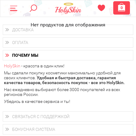
0
Нет продуктов для отображения
ДОСТАВКА
Доставка осуществляется
по всем городам России.
ОПЛАТА
Вы можете выбрать доставку курьером, Почтой России или
получить заказ в пунктах выдачи PickPoint или пункте
Вы можете оплатить свой заказ любым удобным способом:
самовывоза.
ПОЧЕМУ МЫ
наличными деньгами (
QIWI, ЮMoney, WebMoney
);
В 20 городах России доставка осуществляется уже
на
через интернет-банк (Альфа-банк, Сбербанк) и другими
следующий день.
HolySkin
- красота в один клик!
электронными способами.
Мы сделали покупку косметики максимально удобной для
у Вас всегда есть возможность получить
бесплатную
своих клиентов.
доставку от HolySkin.
Удобная и быстрая доставка, гарантия
качества товаров, безопасность покупок - все это HolySkin.
подробнее об условиях доставки и оплаты в Вашем городе
Нас ежедневно выбирают более 3000 покупателей из всех
регионов России.
Убедись в качестве сервиса и ты!
СВЯЗАТЬСЯ С ПОДДЕРЖКОЙ
+7 (800) 707-24-55
Мы будем рады ответить на все Ваши вопросы по работе
БОНУСНАЯ СИСТЕМА
магазина, проконсультировать по товарам, рассказать о