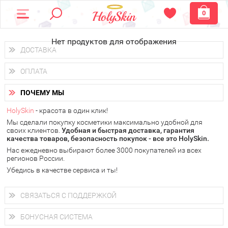
0
Нет продуктов для отображения
ДОСТАВКА
Доставка осуществляется
по всем городам России.
ОПЛАТА
Вы можете выбрать доставку курьером, Почтой России или
получить заказ в пунктах выдачи PickPoint или пункте
Вы можете оплатить свой заказ любым удобным способом:
самовывоза.
ПОЧЕМУ МЫ
наличными деньгами (
QIWI, ЮMoney, WebMoney
);
В 20 городах России доставка осуществляется уже
на
через интернет-банк (Альфа-банк, Сбербанк) и другими
следующий день.
HolySkin
- красота в один клик!
электронными способами.
Мы сделали покупку косметики максимально удобной для
у Вас всегда есть возможность получить
бесплатную
своих клиентов.
доставку от HolySkin.
Удобная и быстрая доставка, гарантия
качества товаров, безопасность покупок - все это HolySkin.
подробнее об условиях доставки и оплаты в Вашем городе
Нас ежедневно выбирают более 3000 покупателей из всех
регионов России.
Убедись в качестве сервиса и ты!
СВЯЗАТЬСЯ С ПОДДЕРЖКОЙ
+7 (800) 707-24-55
Мы будем рады ответить на все Ваши вопросы по работе
БОНУСНАЯ СИСТЕМА
магазина, проконсультировать по товарам, рассказать о