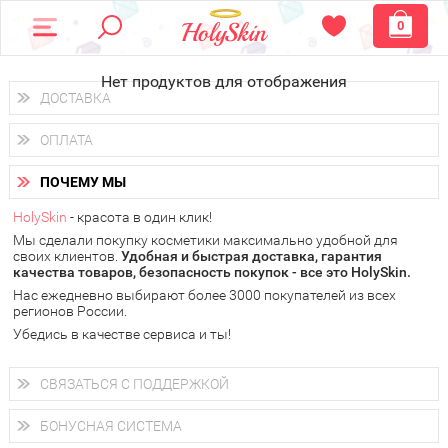
0
Нет продуктов для отображения
ДОСТАВКА
Доставка осуществляется
по всем городам России.
ОПЛАТА
Вы можете выбрать доставку курьером, Почтой России или
получить заказ в пунктах выдачи PickPoint или пункте
Вы можете оплатить свой заказ любым удобным способом:
самовывоза.
ПОЧЕМУ МЫ
наличными деньгами (
QIWI, ЮMoney, WebMoney
);
В 20 городах России доставка осуществляется уже
на
через интернет-банк (Альфа-банк, Сбербанк) и другими
следующий день.
HolySkin
- красота в один клик!
электронными способами.
Мы сделали покупку косметики максимально удобной для
у Вас всегда есть возможность получить
бесплатную
своих клиентов.
доставку от HolySkin.
Удобная и быстрая доставка, гарантия
качества товаров, безопасность покупок - все это HolySkin.
подробнее об условиях доставки и оплаты в Вашем городе
Нас ежедневно выбирают более 3000 покупателей из всех
регионов России.
Убедись в качестве сервиса и ты!
СВЯЗАТЬСЯ С ПОДДЕРЖКОЙ
+7 (800) 707-24-55
Мы будем рады ответить на все Ваши вопросы по работе
БОНУСНАЯ СИСТЕМА
магазина, проконсультировать по товарам, рассказать о