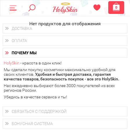
0
Нет продуктов для отображения
ДОСТАВКА
Доставка осуществляется
по всем городам России.
ОПЛАТА
Вы можете выбрать доставку курьером, Почтой России или
получить заказ в пунктах выдачи PickPoint или пункте
Вы можете оплатить свой заказ любым удобным способом:
самовывоза.
ПОЧЕМУ МЫ
наличными деньгами (
QIWI, ЮMoney, WebMoney
);
В 20 городах России доставка осуществляется уже
на
через интернет-банк (Альфа-банк, Сбербанк) и другими
следующий день.
HolySkin
- красота в один клик!
электронными способами.
Мы сделали покупку косметики максимально удобной для
у Вас всегда есть возможность получить
бесплатную
своих клиентов.
доставку от HolySkin.
Удобная и быстрая доставка, гарантия
качества товаров, безопасность покупок - все это HolySkin.
подробнее об условиях доставки и оплаты в Вашем городе
Нас ежедневно выбирают более 3000 покупателей из всех
регионов России.
Убедись в качестве сервиса и ты!
СВЯЗАТЬСЯ С ПОДДЕРЖКОЙ
+7 (800) 707-24-55
Мы будем рады ответить на все Ваши вопросы по работе
БОНУСНАЯ СИСТЕМА
магазина, проконсультировать по товарам, рассказать о