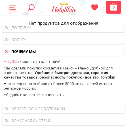
0
Нет продуктов для отображения
ДОСТАВКА
Доставка осуществляется
по всем городам России.
ОПЛАТА
Вы можете выбрать доставку курьером, Почтой России или
получить заказ в пунктах выдачи PickPoint или пункте
Вы можете оплатить свой заказ любым удобным способом:
самовывоза.
ПОЧЕМУ МЫ
наличными деньгами (
QIWI, ЮMoney, WebMoney
);
В 20 городах России доставка осуществляется уже
на
через интернет-банк (Альфа-банк, Сбербанк) и другими
следующий день.
HolySkin
- красота в один клик!
электронными способами.
Мы сделали покупку косметики максимально удобной для
у Вас всегда есть возможность получить
бесплатную
своих клиентов.
доставку от HolySkin.
Удобная и быстрая доставка, гарантия
качества товаров, безопасность покупок - все это HolySkin.
подробнее об условиях доставки и оплаты в Вашем городе
Нас ежедневно выбирают более 3000 покупателей из всех
регионов России.
Убедись в качестве сервиса и ты!
СВЯЗАТЬСЯ С ПОДДЕРЖКОЙ
+7 (800) 707-24-55
Мы будем рады ответить на все Ваши вопросы по работе
БОНУСНАЯ СИСТЕМА
магазина, проконсультировать по товарам, рассказать о