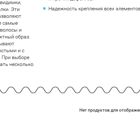
евидимки,
подарочные наборы
в наличии!
Для очистки
Надежность крепления всех элементов
лки. Эти
яжа
ДЛЯ ГУБ
Универсальные кисти
озволяют
Блески
Щеточки
е самые
ор
Карандаши для губ
волосы и
Трафареты
ктный образ.
Помады
Наборы кистей
бывают
Тинты
остыми и с
 При выборе
ать несколько
Нет продуктов для отображе