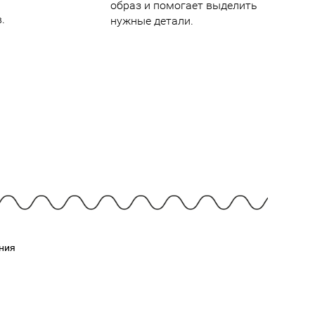
Cмотреть
Cмотреть
образ и помогает выделить
Прочие аксессуары
Все бренды >>
.
нужные детали.
ния