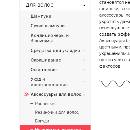
Тени для век
становятся н
Румяна
ДЛЯ ВОЛОС
Самый
широкий ассортимент
косметики всегда 
Туши для ресниц
шпильки, зако
Для фиксации маки
В подарок
Подборки
аксессуары п
Шампуни
Тональные основы
укротить даж
Хайлайтер / Бронзат
Для мужчин
Сухие шампуни
непослушные 
создать эффе
Кондиционеры и
ДЛЯ ГЛАЗ
Для детей
Аксессуары 
бальзамы
Базы под тени
цветными, пр
Средства для укладки
Здоровье
украшениями.
Карандаши для глаз
нужно учитыв
Окрашивание
Подводки
Бытовая химия
факторов:
Тени для век
Осветление
Туши для ресниц
Подборки
Уход и
восстановление
Аксессуары для волос
— Расчески
— Резиночки для волос
— Бигуди
— Невидимки, шпильки,