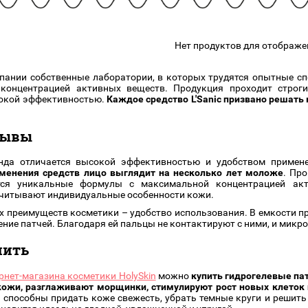
подарочные наборы
в наличии!
Для очистки
яжа
ДЛЯ ГУБ
Универсальные кисти
Нет продуктов для отображе
Блески
Щеточки
ор
Карандаши для губ
Трафареты
мпании собственные лаборатории, в которых трудятся опытные 
Помады
Наборы кистей
концентрацией активных веществ. Продукция проходит строги
Тинты
сокой эффективностью.
Каждое средство L'Sanic призвано решать
тзывы
нда отличается высокой эффективностью и удобством примен
именения средств лицо выглядит на несколько лет моложе
. Пр
тся уникальные формулы с максимальной концентрацией ак
учитывают индивидуальные особенности кожи.
х преимуществ косметики – удобство использования. В емкости п
ение патчей. Благодаря ей пальцы не контактируют с ними, и микр
пить
рнет-магазина косметики HolySkin
можно
купить гидрогелевые пат
кожи, разглаживают морщинки, стимулируют рост новых клето
 способны придать коже свежесть, убрать темные круги и решить