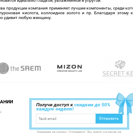
ановится идеально гладкой, увлажненной и упругой.
ва продукции компания применяет лучшие компоненты, среди кото
луроновая кислота, коллоидное золото и пр. Благодаря этому 
о удивит любую женщину.
ПАНИИ
Получи доступ к
скидкам до 50%
каждую неделю!
ы
Отправить
Нажимая на кнопку “Отправить”, Вы даете согласие на