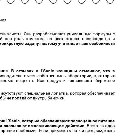
Cмотреть
Cмотреть
Прочие аксессуары
Все бренды >>
ния
специалисты. Они разрабатывают уникальные формулы с
й контроль качества на всех этапах производства и
 конкретную задачу, поэтому учитывает все особенности
ения.
В отзывах о L'Sanic женщины отмечают, что в
оизводитель имеет собственные лаборатории, в которых
тивных веществ. Все продукты оказывают бережное
рисутствуют специальная лопатка, которая обеспечивает
обы не попадают внутрь баночки.
чи L'Sanic, которые обеспечивают полноценное питание
к и оказывают омолаживающее действие
. Всего за одно
 прочие проблемы. Если применять патчи вечером, кожа