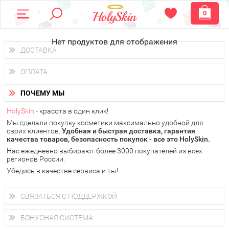
0
Нет продуктов для отображения
ДОСТАВКА
Доставка осуществляется
по всем городам России.
ОПЛАТА
Вы можете выбрать доставку курьером, Почтой России или
получить заказ в пунктах выдачи PickPoint или пункте
Вы можете оплатить свой заказ любым удобным способом:
самовывоза.
ПОЧЕМУ МЫ
наличными деньгами (
QIWI, ЮMoney, WebMoney
);
В 20 городах России доставка осуществляется уже
на
через интернет-банк (Альфа-банк, Сбербанк) и другими
следующий день.
HolySkin
- красота в один клик!
электронными способами.
Мы сделали покупку косметики максимально удобной для
у Вас всегда есть возможность получить
бесплатную
своих клиентов.
доставку от HolySkin.
Удобная и быстрая доставка, гарантия
качества товаров, безопасность покупок - все это HolySkin.
подробнее об условиях доставки и оплаты в Вашем городе
Нас ежедневно выбирают более 3000 покупателей из всех
регионов России.
Убедись в качестве сервиса и ты!
СВЯЗАТЬСЯ С ПОДДЕРЖКОЙ
+7 (800) 707-24-55
Мы будем рады ответить на все Ваши вопросы по работе
БОНУСНАЯ СИСТЕМА
магазина, проконсультировать по товарам, рассказать о