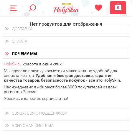
0
Нет продуктов для отображения
ДОСТАВКА
Доставка осуществляется
по всем городам России.
ОПЛАТА
Вы можете выбрать доставку курьером, Почтой России или
получить заказ в пунктах выдачи PickPoint или пункте
Вы можете оплатить свой заказ любым удобным способом:
самовывоза.
ПОЧЕМУ МЫ
наличными деньгами (
QIWI, ЮMoney, WebMoney
);
В 20 городах России доставка осуществляется уже
на
через интернет-банк (Альфа-банк, Сбербанк) и другими
следующий день.
HolySkin
- красота в один клик!
электронными способами.
Мы сделали покупку косметики максимально удобной для
у Вас всегда есть возможность получить
бесплатную
своих клиентов.
доставку от HolySkin.
Удобная и быстрая доставка, гарантия
качества товаров, безопасность покупок - все это HolySkin.
подробнее об условиях доставки и оплаты в Вашем городе
Нас ежедневно выбирают более 3000 покупателей из всех
регионов России.
Убедись в качестве сервиса и ты!
СВЯЗАТЬСЯ С ПОДДЕРЖКОЙ
+7 (800) 707-24-55
Мы будем рады ответить на все Ваши вопросы по работе
БОНУСНАЯ СИСТЕМА
магазина, проконсультировать по товарам, рассказать о