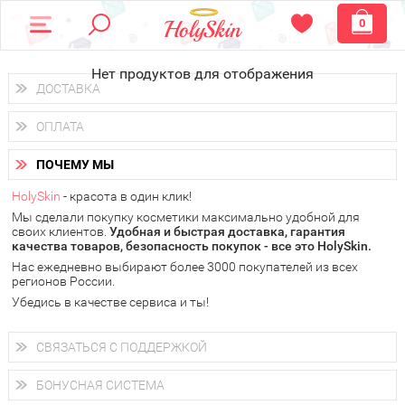
0
Нет продуктов для отображения
ДОСТАВКА
Доставка осуществляется
по всем городам России.
ОПЛАТА
Вы можете выбрать доставку курьером, Почтой России или
получить заказ в пунктах выдачи PickPoint или пункте
Вы можете оплатить свой заказ любым удобным способом:
самовывоза.
ПОЧЕМУ МЫ
наличными деньгами (
QIWI, ЮMoney, WebMoney
);
В 20 городах России доставка осуществляется уже
на
через интернет-банк (Альфа-банк, Сбербанк) и другими
следующий день.
HolySkin
- красота в один клик!
электронными способами.
Мы сделали покупку косметики максимально удобной для
у Вас всегда есть возможность получить
бесплатную
своих клиентов.
доставку от HolySkin.
Удобная и быстрая доставка, гарантия
качества товаров, безопасность покупок - все это HolySkin.
подробнее об условиях доставки и оплаты в Вашем городе
Нас ежедневно выбирают более 3000 покупателей из всех
регионов России.
Убедись в качестве сервиса и ты!
СВЯЗАТЬСЯ С ПОДДЕРЖКОЙ
+7 (800) 707-24-55
Мы будем рады ответить на все Ваши вопросы по работе
БОНУСНАЯ СИСТЕМА
магазина, проконсультировать по товарам, рассказать о