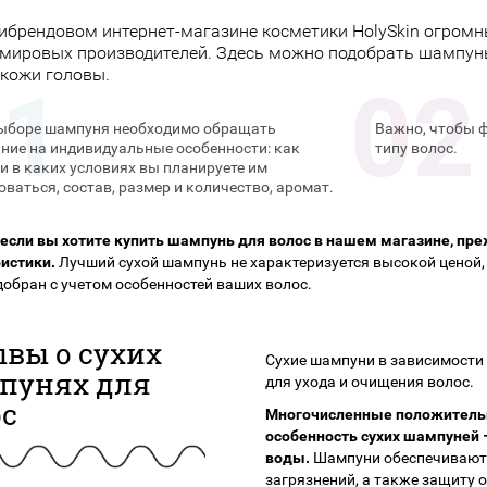
ибрендовом интернет-магазине косметики HolySkin огром
мировых производителей. Здесь можно подобрать шампун
 кожи головы.
ыборе шампуня необходимо обращать
Важно, чтобы 
ние на индивидуальные особенности: как
типу волос.
 и в каких условиях вы планируете им
оваться, состав, размер и количество, аромат.
если вы хотите купить шампунь для волос в нашем магазине, пре
истики.
Лучший сухой шампунь не характеризуется высокой ценой, 
добран с учетом особенностей ваших волос.
вы о сухих
Сухие шампуни в зависимости 
пунях для
для ухода и очищения волос.
ос
Многочисленные положитель
особенность сухих шампуней 
воды.
Шампуни обеспечивают 
загрязнений, а также защиту 