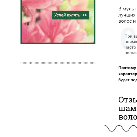
В мульт
лучших 
волос и
При в
внима
часто
польз
Поэтому 
характер
будет по
Отзы
шам
вол