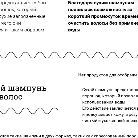
 представляет собой
Благодаря сухим шампуням
подарочные наборы
в наличии!
Для очистки
рошок, который
появилась возможность за
яжа
ДЛЯ ГУБ
Универсальные кисти
 сухие загрязненные
короткий промежуток време
Блески
Щеточки
 чего они
очистить волосы без примен
ор
Карандаши для губ
я и таким образом
воды.
Трафареты
Помады
Наборы кистей
Тинты
Нет продуктов для отображе
ой шампунь
Сухой шампунь представля
волос
порошок, который позволяе
использования воды.
Его действие заключается в
и подсушивает кожу, в рез
чистый и ухоженный внешн
тся такие шампуни в двух формах, таких как спрессованный поро