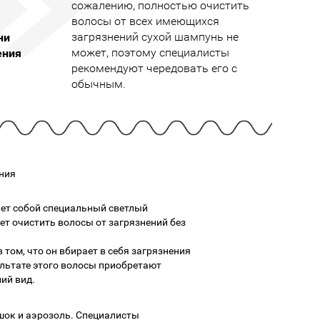
Cмотреть
Cмотреть
сожалению, полностью очистить
Прочие аксессуары
Все бренды >>
волосы от всех имеющихся
загрязнений сухой шампунь не
ни
может, поэтому специалисты
ения
рекомендуют чередовать его с
обычным.
ния
ет собой специальный светлый
т очистить волосы от загрязнений без
 том, что он вбирает в себя загрязнения
ультате этого волосы приобретают
ий вид.
шок и аэрозоль. Специалисты