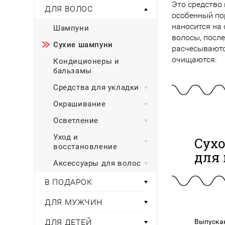
Тени для век
Румяна
Это средство
ДЛЯ ВОЛОС
Самый
широкий ассортимент
косметики всегда 
Туши для ресниц
особенный по
Для фиксации маки
В подарок
Подборки
наносится на
Шампуни
Тональные основы
волосы, после
Хайлайтер / Бронзат
Для мужчин
Сухие шампуни
расчесываютс
очищаются.
Кондиционеры и
ДЛЯ ГЛАЗ
Для детей
бальзамы
Базы под тени
Средства для укладки
Здоровье
Карандаши для глаз
Окрашивание
Подводки
Бытовая химия
Тени для век
Осветление
Туши для ресниц
Подборки
Уход и
Сух
восстановление
для 
Аксессуары для волос
В ПОДАРОК
ДЛЯ МУЖЧИН
ДЛЯ ДЕТЕЙ
Выпускаю