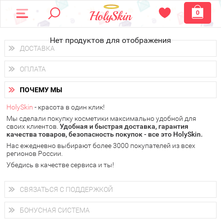
0
Нет продуктов для отображения
ДОСТАВКА
Доставка осуществляется
по всем городам России.
ОПЛАТА
Вы можете выбрать доставку курьером, Почтой России или
получить заказ в пунктах выдачи PickPoint или пункте
Вы можете оплатить свой заказ любым удобным способом:
самовывоза.
ПОЧЕМУ МЫ
наличными деньгами (
QIWI, ЮMoney, WebMoney
);
В 20 городах России доставка осуществляется уже
на
через интернет-банк (Альфа-банк, Сбербанк) и другими
следующий день.
HolySkin
- красота в один клик!
электронными способами.
Мы сделали покупку косметики максимально удобной для
у Вас всегда есть возможность получить
бесплатную
своих клиентов.
доставку от HolySkin.
Удобная и быстрая доставка, гарантия
качества товаров, безопасность покупок - все это HolySkin.
подробнее об условиях доставки и оплаты в Вашем городе
Нас ежедневно выбирают более 3000 покупателей из всех
регионов России.
Убедись в качестве сервиса и ты!
СВЯЗАТЬСЯ С ПОДДЕРЖКОЙ
+7 (800) 707-24-55
Мы будем рады ответить на все Ваши вопросы по работе
БОНУСНАЯ СИСТЕМА
магазина, проконсультировать по товарам, рассказать о