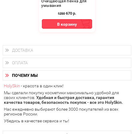
Очищающая пенка для
умывания
670
р.
1250
В корзину
ДОСТАВКА
Доставка осуществляется
по всем городам России.
ОПЛАТА
Вы можете выбрать доставку курьером, Почтой России или
получить заказ в пунктах выдачи PickPoint или пункте
Вы можете оплатить свой заказ любым удобным способом:
самовывоза.
ПОЧЕМУ МЫ
наличными деньгами (
QIWI, ЮMoney, WebMoney
);
В 20 городах России доставка осуществляется уже
на
через интернет-банк (Альфа-банк, Сбербанк) и другими
следующий день.
HolySkin
- красота в один клик!
электронными способами.
Мы сделали покупку косметики максимально удобной для
у Вас всегда есть возможность получить
бесплатную
своих клиентов.
доставку от HolySkin.
Удобная и быстрая доставка, гарантия
качества товаров, безопасность покупок - все это HolySkin.
подробнее об условиях доставки и оплаты в Вашем городе
Нас ежедневно выбирают более 3000 покупателей из всех
регионов России.
Убедись в качестве сервиса и ты!