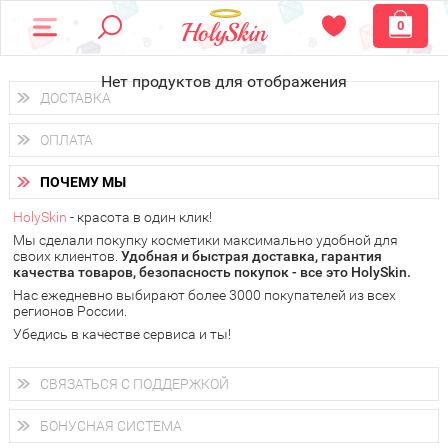
0
Нет продуктов для отображения
ДОСТАВКА
Доставка осуществляется
по всем городам России.
ОПЛАТА
Вы можете выбрать доставку курьером, Почтой России или
получить заказ в пунктах выдачи PickPoint или пункте
Вы можете оплатить свой заказ любым удобным способом:
самовывоза.
ПОЧЕМУ МЫ
наличными деньгами (
QIWI, ЮMoney, WebMoney
);
В 20 городах России доставка осуществляется уже
на
через интернет-банк (Альфа-банк, Сбербанк) и другими
следующий день.
HolySkin
- красота в один клик!
электронными способами.
Мы сделали покупку косметики максимально удобной для
у Вас всегда есть возможность получить
бесплатную
своих клиентов.
доставку от HolySkin.
Удобная и быстрая доставка, гарантия
качества товаров, безопасность покупок - все это HolySkin.
подробнее об условиях доставки и оплаты в Вашем городе
Нас ежедневно выбирают более 3000 покупателей из всех
регионов России.
Убедись в качестве сервиса и ты!
СВЯЗАТЬСЯ С ПОДДЕРЖКОЙ
+7 (800) 707-24-55
Мы будем рады ответить на все Ваши вопросы по работе
БОНУСНАЯ СИСТЕМА
магазина, проконсультировать по товарам, рассказать о