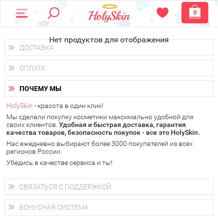
0
Нет продуктов для отображения
ДОСТАВКА
Доставка осуществляется
по всем городам России.
ОПЛАТА
Вы можете выбрать доставку курьером, Почтой России или
получить заказ в пунктах выдачи PickPoint или пункте
Вы можете оплатить свой заказ любым удобным способом:
самовывоза.
ПОЧЕМУ МЫ
наличными деньгами (
QIWI, ЮMoney, WebMoney
);
В 20 городах России доставка осуществляется уже
на
через интернет-банк (Альфа-банк, Сбербанк) и другими
следующий день.
HolySkin
- красота в один клик!
электронными способами.
Мы сделали покупку косметики максимально удобной для
у Вас всегда есть возможность получить
бесплатную
своих клиентов.
доставку от HolySkin.
Удобная и быстрая доставка, гарантия
качества товаров, безопасность покупок - все это HolySkin.
подробнее об условиях доставки и оплаты в Вашем городе
Нас ежедневно выбирают более 3000 покупателей из всех
регионов России.
Убедись в качестве сервиса и ты!
СВЯЗАТЬСЯ С ПОДДЕРЖКОЙ
+7 (800) 707-24-55
Мы будем рады ответить на все Ваши вопросы по работе
БОНУСНАЯ СИСТЕМА
магазина, проконсультировать по товарам, рассказать о