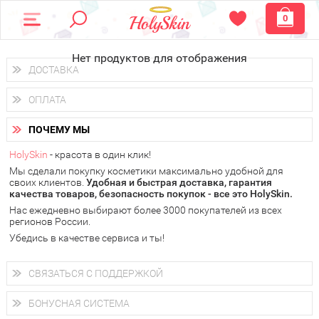
0
Нет продуктов для отображения
ДОСТАВКА
Доставка осуществляется
по всем городам России.
ОПЛАТА
Вы можете выбрать доставку курьером, Почтой России или
получить заказ в пунктах выдачи PickPoint или пункте
Вы можете оплатить свой заказ любым удобным способом:
самовывоза.
ПОЧЕМУ МЫ
наличными деньгами (
QIWI, ЮMoney, WebMoney
);
В 20 городах России доставка осуществляется уже
на
через интернет-банк (Альфа-банк, Сбербанк) и другими
следующий день.
HolySkin
- красота в один клик!
электронными способами.
Мы сделали покупку косметики максимально удобной для
у Вас всегда есть возможность получить
бесплатную
своих клиентов.
доставку от HolySkin.
Удобная и быстрая доставка, гарантия
качества товаров, безопасность покупок - все это HolySkin.
подробнее об условиях доставки и оплаты в Вашем городе
Нас ежедневно выбирают более 3000 покупателей из всех
регионов России.
Убедись в качестве сервиса и ты!
СВЯЗАТЬСЯ С ПОДДЕРЖКОЙ
+7 (800) 707-24-55
Мы будем рады ответить на все Ваши вопросы по работе
БОНУСНАЯ СИСТЕМА
магазина, проконсультировать по товарам, рассказать о