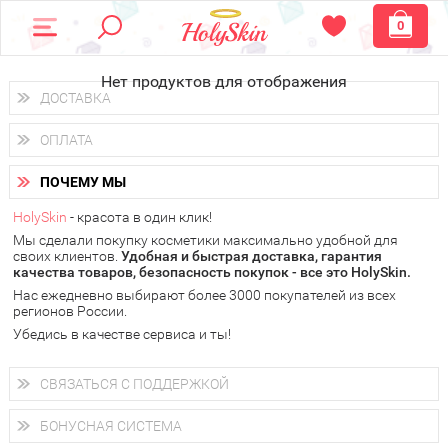
0
Нет продуктов для отображения
ДОСТАВКА
Доставка осуществляется
по всем городам России.
ОПЛАТА
Вы можете выбрать доставку курьером, Почтой России или
получить заказ в пунктах выдачи PickPoint или пункте
Вы можете оплатить свой заказ любым удобным способом:
самовывоза.
ПОЧЕМУ МЫ
наличными деньгами (
QIWI, ЮMoney, WebMoney
);
В 20 городах России доставка осуществляется уже
на
через интернет-банк (Альфа-банк, Сбербанк) и другими
следующий день.
HolySkin
- красота в один клик!
электронными способами.
Мы сделали покупку косметики максимально удобной для
у Вас всегда есть возможность получить
бесплатную
своих клиентов.
доставку от HolySkin.
Удобная и быстрая доставка, гарантия
качества товаров, безопасность покупок - все это HolySkin.
подробнее об условиях доставки и оплаты в Вашем городе
Нас ежедневно выбирают более 3000 покупателей из всех
регионов России.
Убедись в качестве сервиса и ты!
СВЯЗАТЬСЯ С ПОДДЕРЖКОЙ
+7 (800) 707-24-55
Мы будем рады ответить на все Ваши вопросы по работе
БОНУСНАЯ СИСТЕМА
магазина, проконсультировать по товарам, рассказать о