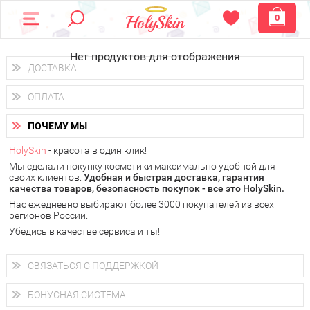
0
Нет продуктов для отображения
ДОСТАВКА
Доставка осуществляется
по всем городам России.
ОПЛАТА
Вы можете выбрать доставку курьером, Почтой России или
получить заказ в пунктах выдачи PickPoint или пункте
Вы можете оплатить свой заказ любым удобным способом:
самовывоза.
ПОЧЕМУ МЫ
наличными деньгами (
QIWI, ЮMoney, WebMoney
);
В 20 городах России доставка осуществляется уже
на
через интернет-банк (Альфа-банк, Сбербанк) и другими
следующий день.
HolySkin
- красота в один клик!
электронными способами.
Мы сделали покупку косметики максимально удобной для
у Вас всегда есть возможность получить
бесплатную
своих клиентов.
доставку от HolySkin.
Удобная и быстрая доставка, гарантия
качества товаров, безопасность покупок - все это HolySkin.
подробнее об условиях доставки и оплаты в Вашем городе
Нас ежедневно выбирают более 3000 покупателей из всех
регионов России.
Убедись в качестве сервиса и ты!
СВЯЗАТЬСЯ С ПОДДЕРЖКОЙ
+7 (800) 707-24-55
Мы будем рады ответить на все Ваши вопросы по работе
БОНУСНАЯ СИСТЕМА
магазина, проконсультировать по товарам, рассказать о