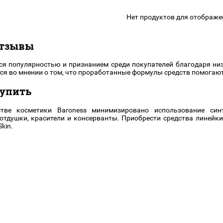
подарочные наборы
в наличии!
Для очистки
яжа
ДЛЯ ГУБ
Нет продуктов для отображе
Универсальные кисти
Блески
Щеточки
ор
отзывы
Карандаши для губ
Трафареты
Помады
Наборы кистей
ся популярностью и признанием среди покупателей благодаря ни
Тинты
тся во мнении о том, что проработанные формулы средств помогаю
купить
тве косметики Baroness минимизировано использование синт
отдушки, красители и консерванты. Приобрести средства линейк
kin.