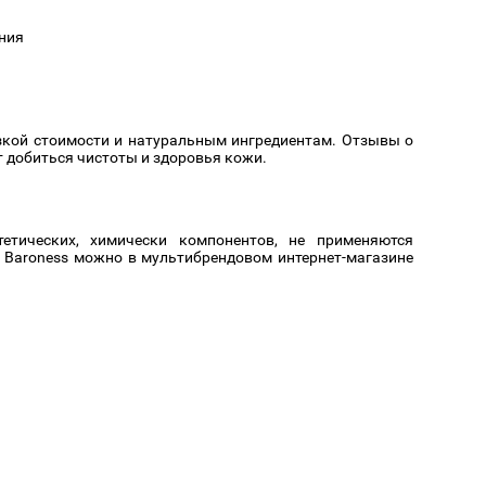
Cмотреть
Cмотреть
Прочие аксессуары
Все бренды >>
ния
зкой стоимости и натуральным ингредиентам. Отзывы о
т добиться чистоты и здоровья кожи.
етических, химически компонентов, не применяются
и Baroness можно в мультибрендовом интернет-магазине