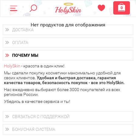
0
Нет продуктов для отображения
ДОСТАВКА
Доставка осуществляется
по всем городам России.
ОПЛАТА
Вы можете выбрать доставку курьером, Почтой России или
получить заказ в пунктах выдачи PickPoint или пункте
Вы можете оплатить свой заказ любым удобным способом:
самовывоза.
ПОЧЕМУ МЫ
наличными деньгами (
QIWI, ЮMoney, WebMoney
);
В 20 городах России доставка осуществляется уже
на
через интернет-банк (Альфа-банк, Сбербанк) и другими
следующий день.
HolySkin
- красота в один клик!
электронными способами.
Мы сделали покупку косметики максимально удобной для
у Вас всегда есть возможность получить
бесплатную
своих клиентов.
доставку от HolySkin.
Удобная и быстрая доставка, гарантия
качества товаров, безопасность покупок - все это HolySkin.
подробнее об условиях доставки и оплаты в Вашем городе
Нас ежедневно выбирают более 3000 покупателей из всех
регионов России.
Убедись в качестве сервиса и ты!
СВЯЗАТЬСЯ С ПОДДЕРЖКОЙ
+7 (800) 707-24-55
Мы будем рады ответить на все Ваши вопросы по работе
БОНУСНАЯ СИСТЕМА
магазина, проконсультировать по товарам, рассказать о