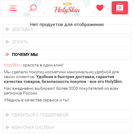
0
Нет продуктов для отображения
ДОСТАВКА
Доставка осуществляется
по всем городам России.
ОПЛАТА
Вы можете выбрать доставку курьером, Почтой России или
получить заказ в пунктах выдачи PickPoint или пункте
Вы можете оплатить свой заказ любым удобным способом:
самовывоза.
ПОЧЕМУ МЫ
наличными деньгами (
QIWI, ЮMoney, WebMoney
);
В 20 городах России доставка осуществляется уже
на
через интернет-банк (Альфа-банк, Сбербанк) и другими
следующий день.
HolySkin
- красота в один клик!
электронными способами.
Мы сделали покупку косметики максимально удобной для
у Вас всегда есть возможность получить
бесплатную
своих клиентов.
доставку от HolySkin.
Удобная и быстрая доставка, гарантия
качества товаров, безопасность покупок - все это HolySkin.
подробнее об условиях доставки и оплаты в Вашем городе
Нас ежедневно выбирают более 3000 покупателей из всех
регионов России.
Убедись в качестве сервиса и ты!
СВЯЗАТЬСЯ С ПОДДЕРЖКОЙ
+7 (800) 707-24-55
Мы будем рады ответить на все Ваши вопросы по работе
БОНУСНАЯ СИСТЕМА
магазина, проконсультировать по товарам, рассказать о