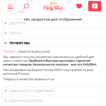
0
Нет продуктов для отображения
ДОСТАВКА
Доставка осуществляется
по всем городам России.
ОПЛАТА
Вы можете выбрать доставку курьером, Почтой России или
получить заказ в пунктах выдачи PickPoint или пункте
Вы можете оплатить свой заказ любым удобным способом:
самовывоза.
ПОЧЕМУ МЫ
наличными деньгами (
QIWI, ЮMoney, WebMoney
);
В 20 городах России доставка осуществляется уже
на
через интернет-банк (Альфа-банк, Сбербанк) и другими
следующий день.
HolySkin
- красота в один клик!
электронными способами.
Мы сделали покупку косметики максимально удобной для
у Вас всегда есть возможность получить
бесплатную
своих клиентов.
доставку от HolySkin.
Удобная и быстрая доставка, гарантия
качества товаров, безопасность покупок - все это HolySkin.
подробнее об условиях доставки и оплаты в Вашем городе
Нас ежедневно выбирают более 3000 покупателей из всех
регионов России.
Убедись в качестве сервиса и ты!
СВЯЗАТЬСЯ С ПОДДЕРЖКОЙ
+7 (800) 707-24-55
Мы будем рады ответить на все Ваши вопросы по работе
БОНУСНАЯ СИСТЕМА
магазина, проконсультировать по товарам, рассказать о