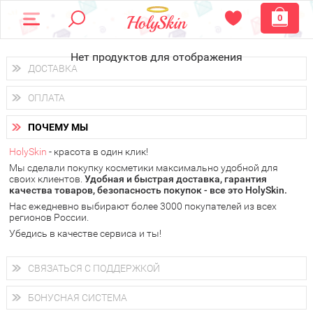
0
Нет продуктов для отображения
ДОСТАВКА
Доставка осуществляется
по всем городам России.
ОПЛАТА
Вы можете выбрать доставку курьером, Почтой России или
получить заказ в пунктах выдачи PickPoint или пункте
Вы можете оплатить свой заказ любым удобным способом:
самовывоза.
ПОЧЕМУ МЫ
наличными деньгами (
QIWI, ЮMoney, WebMoney
);
В 20 городах России доставка осуществляется уже
на
через интернет-банк (Альфа-банк, Сбербанк) и другими
следующий день.
HolySkin
- красота в один клик!
электронными способами.
Мы сделали покупку косметики максимально удобной для
у Вас всегда есть возможность получить
бесплатную
своих клиентов.
доставку от HolySkin.
Удобная и быстрая доставка, гарантия
качества товаров, безопасность покупок - все это HolySkin.
подробнее об условиях доставки и оплаты в Вашем городе
Нас ежедневно выбирают более 3000 покупателей из всех
регионов России.
Убедись в качестве сервиса и ты!
СВЯЗАТЬСЯ С ПОДДЕРЖКОЙ
+7 (800) 707-24-55
Мы будем рады ответить на все Ваши вопросы по работе
БОНУСНАЯ СИСТЕМА
магазина, проконсультировать по товарам, рассказать о