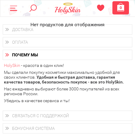
0
Нет продуктов для отображения
ДОСТАВКА
Доставка осуществляется
по всем городам России.
ОПЛАТА
Вы можете выбрать доставку курьером, Почтой России или
получить заказ в пунктах выдачи PickPoint или пункте
Вы можете оплатить свой заказ любым удобным способом:
самовывоза.
ПОЧЕМУ МЫ
наличными деньгами (
QIWI, ЮMoney, WebMoney
);
В 20 городах России доставка осуществляется уже
на
через интернет-банк (Альфа-банк, Сбербанк) и другими
следующий день.
HolySkin
- красота в один клик!
электронными способами.
Мы сделали покупку косметики максимально удобной для
у Вас всегда есть возможность получить
бесплатную
своих клиентов.
доставку от HolySkin.
Удобная и быстрая доставка, гарантия
качества товаров, безопасность покупок - все это HolySkin.
подробнее об условиях доставки и оплаты в Вашем городе
Нас ежедневно выбирают более 3000 покупателей из всех
регионов России.
Убедись в качестве сервиса и ты!
СВЯЗАТЬСЯ С ПОДДЕРЖКОЙ
+7 (800) 707-24-55
Мы будем рады ответить на все Ваши вопросы по работе
БОНУСНАЯ СИСТЕМА
магазина, проконсультировать по товарам, рассказать о