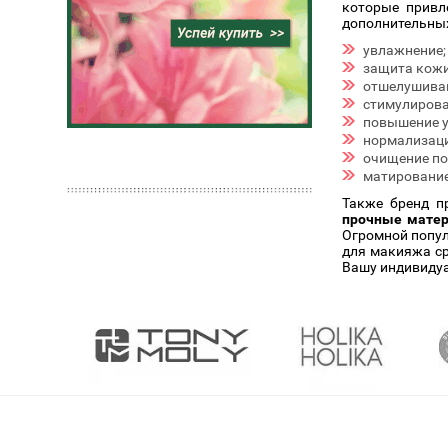
которые привл
дополнительных
увлажнение;
защита кожи
отшелушива
стимулирова
повышение у
нормализаци
очищение по
матирование
Также бренд п
прочные матер
Огромной попул
для макияжа ср
Вашу индивидуал