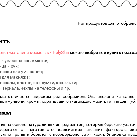
подарочные наборы
в наличии!
Для очистки
яжа
ДЛЯ ГУБ
Универсальные кисти
Блески
Щеточки
Нет продуктов для отображе
ор
Карандаши для губ
Трафареты
Помады
Наборы кистей
ить
Тинты
рнет-магазина косметики HolySkin
можно
выбрать и купить подход
 и увлажняющие маски;
ца и рук;
пенки для умывания;
 для макияжа;
пеналы, клатчи, эко-сумки, кошельки;
 зеркала, чехлы на телефоны и пр.
нда отличается широким разнообразием. Она сделана из качес
ны, эмульсии, кремы, карандаши, очищающие маски, тинты для губ,
зывы
ны на основе натуральных ингредиентов, которые бережно ухажи
берегают от негативного воздействия внешних факторов, ок
вляют раны и борются с несовершенствами кожи. Упаковка прод