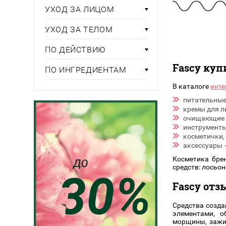
Тени для век
Румяна
Самый
УХОД ЗА ЛИЦОМ
широкий ассортимент
косметики всегда 
Туши для ресниц
Для фиксации маки
В подарок
Подборки
Тональные основы
УХОД ЗА ТЕЛОМ
Хайлайтер / Бронзат
Для мужчин
ПО ДЕЙСТВИЮ
ДЛЯ ГЛАЗ
Fascy куп
Для детей
ПО ИНГРЕДИЕНТАМ
Базы под тени
В каталоге
инте
Здоровье
Карандаши для глаз
питательные
Подводки
кремы для ли
Бытовая химия
Тени для век
очищающие 
инструменты
Туши для ресниц
Подборки
косметички, 
аксессуары –
Косметика бре
средств: лосьо
Fascy от
Средства созда
элементами, о
морщины, зажи