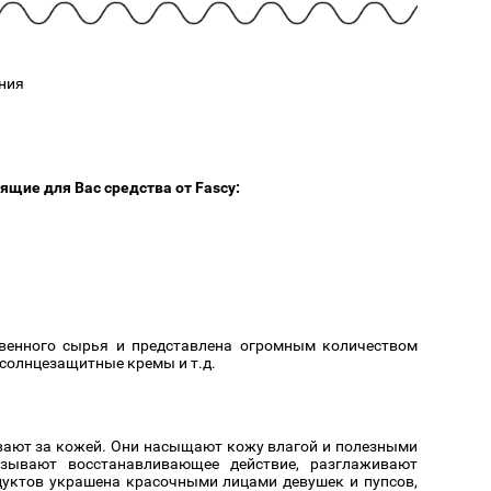
Cмотреть
Cмотреть
Прочие аксессуары
Все бренды >>
ния
ящие для Вас средства от Fascy:
твенного сырья и представлена огромным количеством
 солнцезащитные кремы и т.д.
вают за кожей. Они насыщают кожу влагой и полезными
азывают восстанавливающее действие, разглаживают
уктов украшена красочными лицами девушек и пупсов,