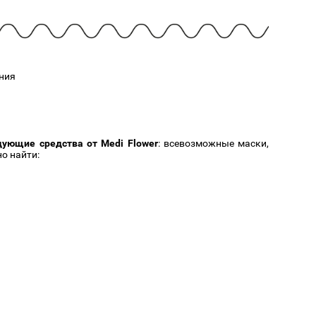
Cмотреть
Cмотреть
Прочие аксессуары
Все бренды >>
ния
дующие средства от Medi Flower
: всевозможные маски,
о найти: