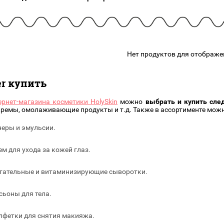
подарочные наборы
в наличии!
Для очистки
яжа
ДЛЯ ГУБ
Универсальные кисти
Блески
Щеточки
ор
Карандаши для губ
Трафареты
Нет продуктов для отображе
Помады
Наборы кистей
Тинты
er купить
ернет-магазина косметики HolySkin
можно
выбрать и купить сле
емы, омолаживающие продукты и т.д. Также в ассортименте можн
неры и эмульсии.
ем для ухода за кожей глаз.
тательные и витаминизирующие сыворотки.
сьоны для тела.
лфетки для снятия макияжа.