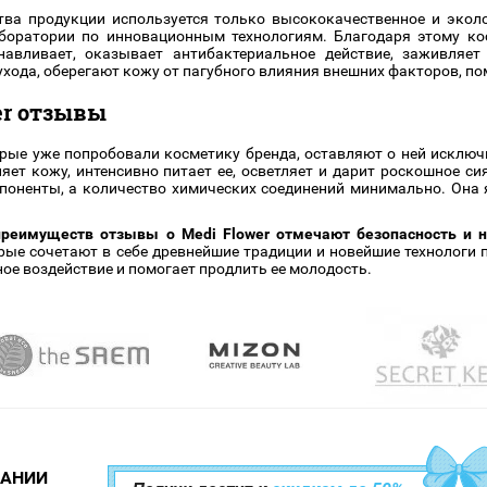
ва продукции используется только высококачественное и эколо
боратории по инновационным технологиям. Благодаря этому кос
навливает, оказывает антибактериальное действие, заживляет
ухода, оберегают кожу от пагубного влияния внешних факторов, по
er отзывы
ые уже попробовали косметику бренда, оставляют о ней исключ
яет кожу, интенсивно питает ее, осветляет и дарит роскошное с
оненты, а количество химических соединений минимально. Она я
преимуществ отзывы о Medi Flower отмечают безопасность и н
рые сочетают в себе древнейшие традиции и новейшие технологи 
ое воздействие и помогает продлить ее молодость.
ПАНИИ