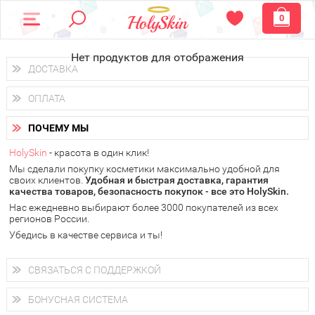
0
Нет продуктов для отображения
ДОСТАВКА
Доставка осуществляется
по всем городам России.
ОПЛАТА
Вы можете выбрать доставку курьером, Почтой России или
получить заказ в пунктах выдачи PickPoint или пункте
Вы можете оплатить свой заказ любым удобным способом:
самовывоза.
ПОЧЕМУ МЫ
наличными деньгами (
QIWI, ЮMoney, WebMoney
);
В 20 городах России доставка осуществляется уже
на
через интернет-банк (Альфа-банк, Сбербанк) и другими
следующий день.
HolySkin
- красота в один клик!
электронными способами.
Мы сделали покупку косметики максимально удобной для
у Вас всегда есть возможность получить
бесплатную
своих клиентов.
доставку от HolySkin.
Удобная и быстрая доставка, гарантия
качества товаров, безопасность покупок - все это HolySkin.
подробнее об условиях доставки и оплаты в Вашем городе
Нас ежедневно выбирают более 3000 покупателей из всех
регионов России.
Убедись в качестве сервиса и ты!
СВЯЗАТЬСЯ С ПОДДЕРЖКОЙ
+7 (800) 707-24-55
Мы будем рады ответить на все Ваши вопросы по работе
БОНУСНАЯ СИСТЕМА
магазина, проконсультировать по товарам, рассказать о