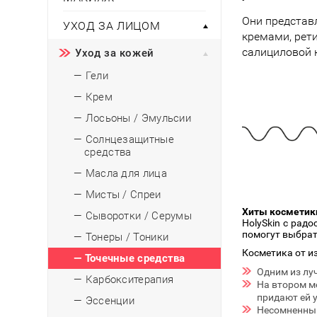
Тени для век
Румяна
Самый
широкий ассортимент
косметики всегда 
Туши для ресниц
Они представ
Для фиксации маки
УХОД ЗА ЛИЦОМ
В подарок
Подборки
кремами, рет
Тональные основы
салициловой 
Уход за кожей
Хайлайтер / Бронзат
Для мужчин
— Гели
ДЛЯ ГЛАЗ
Для детей
— Крем
Базы под тени
— Лосьоны / Эмульсии
Здоровье
Карандаши для глаз
— Солнцезащитные
Подводки
средства
Бытовая химия
Тени для век
— Масла для лица
Туши для ресниц
Подборки
— Мисты / Спреи
Хиты косметики
— Сыворотки / Серумы
HolySkin с рад
помогут выбрат
— Тонеры / Тоники
Косметика от и
— Точечные средства
Одним из лу
— Карбокситерапия
На втором м
придают ей 
— Эссенции
Несомненный