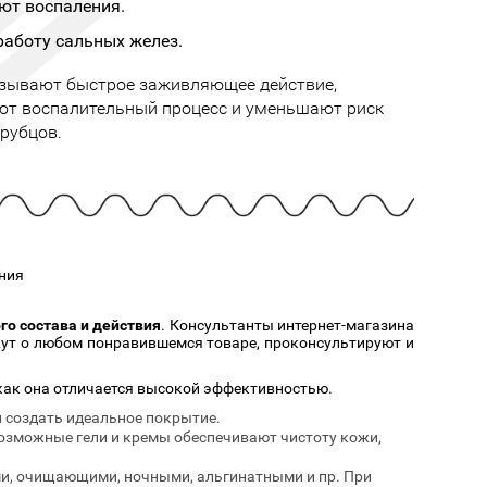
Cмотреть
Cмотреть
ют воспаления.
Прочие аксессуары
Все бренды >>
аботу сальных желез.
азывают быстрое заживляющее действие,
ют воспалительный процесс и уменьшают риск
рубцов.
ния
о состава и действия
. Консультанты интернет-магазина
ажут о любом понравившемся товаре, проконсультируют и
как она отличается высокой эффективностью.
и создать идеальное покрытие.
евозможные гели и кремы обеспечивают чистоту кожи,
ми, очищающими, ночными, альгинатными и пр. При