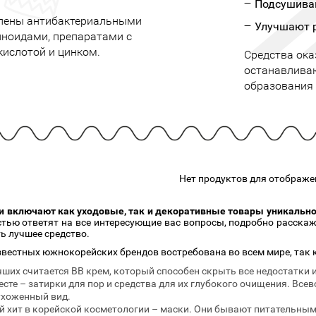
Подсушива
подарочные наборы
в наличии!
Для очистки
лены антибактериальными
яжа
ДЛЯ ГУБ
Улучшают р
Универсальные кисти
иноидами, препаратами с
Блески
Щеточки
кислотой и цинком.
Средства ок
ор
Карандаши для губ
Трафареты
останавлива
Помады
Наборы кистей
образования 
Тинты
Нет продуктов для отображе
 включают как уходовые, так и декоративные товары уникальног
остью ответят на все интересующие вас вопросы, подробно расск
ь лучшее средство.
звестных южнокорейских брендов востребована во всем мире, так 
чших считается BB крем, который способен скрыть все недостатки 
есте – затирки для пор и средства для их глубокого очищения. Вс
ухоженный вид.
 хит в корейской косметологии – маски. Они бывают питательны