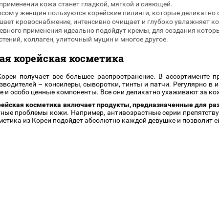
применении кожа станет гладкой, мягкой и сияющей.
сом у женщин пользуются корейские пилинги, которые деликатно 
шает кровоснабжение, интенсивно очищает и глубоко увлажняет ко
евного применения идеально подойдут кремы, для создания котор
тений, коллаген, улиточный муцин и многое другое.
ая корейская косметика
Кореи получает все большее распространение. В ассортименте 
зводителей – консилеры, сыворотки, тинты и патчи. Регулярно в и
е и особо ценные компоненты. Все они деликатно ухаживают за ко
ейская косметика включает продукты, предназначенные для раз
ные проблемы кожи. Например, антивозрастные серии препятству
метика из Кореи подойдет абсолютно каждой девушке и позволит е