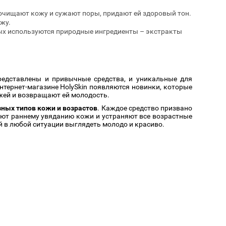
очищают кожу и сужают поры, придают ей здоровый тон.
жу.
ых используются природные ингредиенты – экстракты
представлены и привычные средства, и уникальные для
нтернет-магазине HolySkin появляются новинки, которые
жей и возвращают ей молодость.
ных типов кожи и возрастов
. Каждое средство призвано
ют раннему увяданию кожи и устраняют все возрастные
й в любой ситуации выглядеть молодо и красиво.