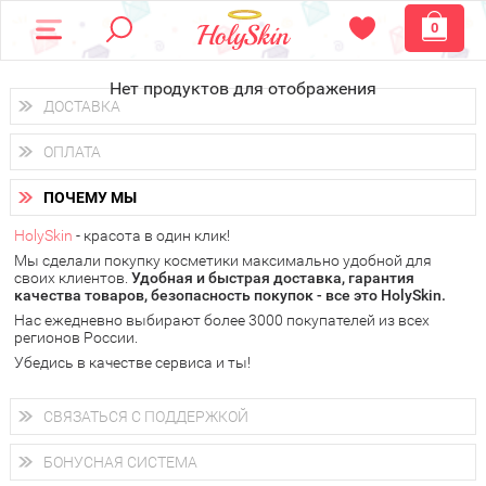
0
Нет продуктов для отображения
ДОСТАВКА
Доставка осуществляется
по всем городам России.
ОПЛАТА
Вы можете выбрать доставку курьером, Почтой России или
получить заказ в пунктах выдачи PickPoint или пункте
Вы можете оплатить свой заказ любым удобным способом:
самовывоза.
ПОЧЕМУ МЫ
наличными деньгами (
QIWI, ЮMoney, WebMoney
);
В 20 городах России доставка осуществляется уже
на
через интернет-банк (Альфа-банк, Сбербанк) и другими
следующий день.
HolySkin
- красота в один клик!
электронными способами.
Мы сделали покупку косметики максимально удобной для
у Вас всегда есть возможность получить
бесплатную
своих клиентов.
доставку от HolySkin.
Удобная и быстрая доставка, гарантия
качества товаров, безопасность покупок - все это HolySkin.
подробнее об условиях доставки и оплаты в Вашем городе
Нас ежедневно выбирают более 3000 покупателей из всех
регионов России.
Убедись в качестве сервиса и ты!
СВЯЗАТЬСЯ С ПОДДЕРЖКОЙ
+7 (800) 707-24-55
Мы будем рады ответить на все Ваши вопросы по работе
БОНУСНАЯ СИСТЕМА
магазина, проконсультировать по товарам, рассказать о