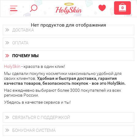
0
Нет продуктов для отображения
ДОСТАВКА
Доставка осуществляется
по всем городам России.
ОПЛАТА
Вы можете выбрать доставку курьером, Почтой России или
получить заказ в пунктах выдачи PickPoint или пункте
Вы можете оплатить свой заказ любым удобным способом:
самовывоза.
ПОЧЕМУ МЫ
наличными деньгами (
QIWI, ЮMoney, WebMoney
);
В 20 городах России доставка осуществляется уже
на
через интернет-банк (Альфа-банк, Сбербанк) и другими
следующий день.
HolySkin
- красота в один клик!
электронными способами.
Мы сделали покупку косметики максимально удобной для
у Вас всегда есть возможность получить
бесплатную
своих клиентов.
доставку от HolySkin.
Удобная и быстрая доставка, гарантия
качества товаров, безопасность покупок - все это HolySkin.
подробнее об условиях доставки и оплаты в Вашем городе
Нас ежедневно выбирают более 3000 покупателей из всех
регионов России.
Убедись в качестве сервиса и ты!
СВЯЗАТЬСЯ С ПОДДЕРЖКОЙ
+7 (800) 707-24-55
Мы будем рады ответить на все Ваши вопросы по работе
БОНУСНАЯ СИСТЕМА
магазина, проконсультировать по товарам, рассказать о