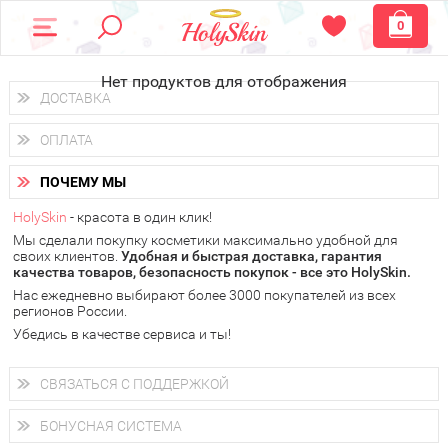
0
Нет продуктов для отображения
ДОСТАВКА
Доставка осуществляется
по всем городам России.
ОПЛАТА
Вы можете выбрать доставку курьером, Почтой России или
получить заказ в пунктах выдачи PickPoint или пункте
Вы можете оплатить свой заказ любым удобным способом:
самовывоза.
ПОЧЕМУ МЫ
наличными деньгами (
QIWI, ЮMoney, WebMoney
);
В 20 городах России доставка осуществляется уже
на
через интернет-банк (Альфа-банк, Сбербанк) и другими
следующий день.
HolySkin
- красота в один клик!
электронными способами.
Мы сделали покупку косметики максимально удобной для
у Вас всегда есть возможность получить
бесплатную
своих клиентов.
доставку от HolySkin.
Удобная и быстрая доставка, гарантия
качества товаров, безопасность покупок - все это HolySkin.
подробнее об условиях доставки и оплаты в Вашем городе
Нас ежедневно выбирают более 3000 покупателей из всех
регионов России.
Убедись в качестве сервиса и ты!
СВЯЗАТЬСЯ С ПОДДЕРЖКОЙ
+7 (800) 707-24-55
Мы будем рады ответить на все Ваши вопросы по работе
БОНУСНАЯ СИСТЕМА
магазина, проконсультировать по товарам, рассказать о