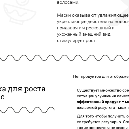
волосами.
подарочные наборы
в наличии!
Для очистки
яжа
ДЛЯ ГУБ
Универсальные кисти
Маски оказывают увлажняющее
Блески
Щеточки
укрепляющее действие на волос
ор
Карандаши для губ
придавая им роскошный и
Трафареты
Помады
ухоженный внешний вид,
Наборы кистей
стимулирует рост.
Тинты
Нет продуктов для отображе
а для роста
Существует множество сре
ос
ситуации улучшения качест
эффективный продукт – ма
желаемый результат можно
Для того чтобы получить 
ее требуется регулярно. 
такие процедуры не реже д