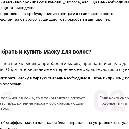
ки активно проникают в луковицу волоса, насыщая ее необходим
ращают выпадение.
аправлены на пробуждение луковицы и активизацию роста.
бволакивают волос, защищают от ломкости и выпадения.
ыбрать и купить маску для волос?
ящее время можно приобрести маску, предназначенную дл
и. Обратите внимание на перечень ее характеристик и фун
добрать маску в первую очередь необходимо выяснить причину, к
с волосами:
у вас жирная кожа, то в таком случае следует
Если кожа скло
ать предпочтение маскам со скрабирующим
подойдет пита
том.
тобы эффект маски для волос был направлен на устранение актуал
ипу волос.