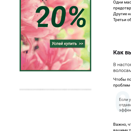
Одни мас
предотв
Другие н
Третьи о
Как в
В насто
волосам
Чтобы по
проблем 
Если 
отдав
эффек
Важно, ч
вашему т