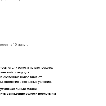
ются на 10 минут.
осы стали реже, а на расческе их
ерьезный повод для
На состояние волос влияют
ы, экология и погодные условия.
гут специальные маски,
ить выпадение волос и вернуть им
.