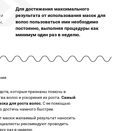
Cмотреть
Cмотреть
Прочие аксессуары
Все бренды >>
Для достижения максимального
 и
результата от использования масок для
ы,
волос пользоваться ими необходимо
постоянно, выполняя процедуры как
минимум один раз в неделю.
ния
дств, которые признаны помочь в
ва волос и ускорения их роста.
Самый
ска для роста волос.
С ее помощью
 достичь намного быстрее.
от маски желаемый результат наносить
Специалисты рекомендуют проводить
вух раз в неделю.