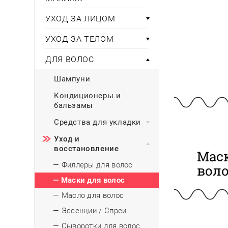
Тени для век
Румяна
Самый
широкий ассортимент
косметики всегда 
Туши для ресниц
Для фиксации маки
УХОД ЗА ЛИЦОМ
В подарок
Подборки
Тональные основы
УХОД ЗА ТЕЛОМ
Хайлайтер / Бронзат
Для мужчин
ДЛЯ ВОЛОС
ДЛЯ ГЛАЗ
Для детей
Шампуни
Базы под тени
Здоровье
Карандаши для глаз
Кондиционеры и
бальзамы
Подводки
Бытовая химия
Тени для век
Средства для укладки
Туши для ресниц
Подборки
Уход и
восстановление
Маск
— Филлеры для волос
вол
— Маски для волос
— Масло для волос
— Эссенции / Спреи
— Сыворотки для волос