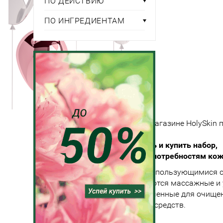
ПО ДЕЙСТВИЮ
ПО ИНГРЕДИЕНТАМ
В мультибрендовом интернет-магазине HolySkin 
большой выбор наборов.
Здесь
вы без труда сможете выбрать и купить набор,
который будет отвечать всем потребностям кож
Самыми распространенными и пользующимися 
товарами данной группы являются массажные 
наборы, комплексы, предназначенные для очищен
также антивозрастные наборы средств.