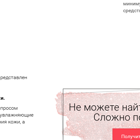
миним
средст
представлен
и.
Не можете найт
спросом
Сложно п
и увлажняющие
ия кожи, а
Получи