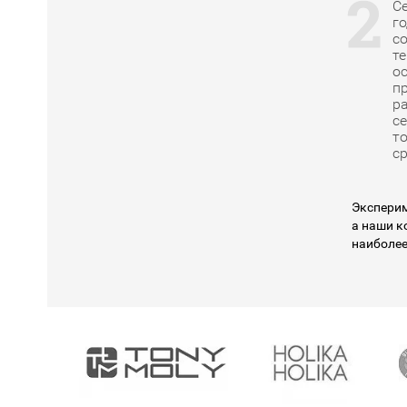
С
го
с
те
о
п
р
с
т
ср
Эксперим
а наши к
наиболее