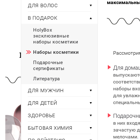
Тени для век
максимальный
Румяна
ДЛЯ ВОЛОС
Самый
широкий ассортимент
косметики всегда 
Туши для ресниц
Для фиксации маки
В подарок
Подборки
Тональные основы
В ПОДАРОК
Хайлайтер / Бронзат
Для мужчин
HolyBox
эксклюзивные
ДЛЯ ГЛАЗ
Для детей
наборы косметики
Базы под тени
Наборы косметики
Наборы
Рассмотри
Здоровье
Карандаши для глаз
Подарочные
Подводки
Для дома
сертификаты
Бытовая химия
Тени для век
выпускаютс
Литература
Туши для ресниц
соответств
Подборки
наборы вхо
ДЛЯ МУЖЧИН
для увлажн
специальн
ДЛЯ ДЕТЕЙ
ЗДОРОВЬЕ
Подарочн
в них вход
БЫТОВАЯ ХИМИЯ
зачастую 
мелочами.