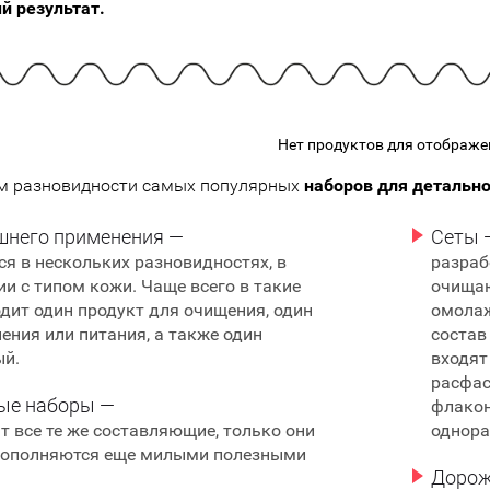
 результат.
подарочные наборы
в наличии!
Для очистки
яжа
ДЛЯ ГУБ
Универсальные кисти
Блески
Щеточки
ор
Карандаши для губ
Трафареты
Помады
Наборы кистей
Нет продуктов для отображе
Тинты
м разновидности самых популярных
наборов для детально
шнего применения —
Сеты 
я в нескольких разновидностях, в
разраб
ии с типом кожи. Чаще всего в такие
очищаю
дит один продукт для очищения, один
омола
ения или питания, а также один
состав
ый.
входят
расфас
ые наборы —
флакон
ят все те же составляющие, только они
однора
дополняются еще милыми полезными
Дорож