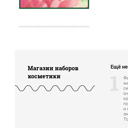
Ещё не
Магазин наборов
косметики
Ф
м
с
о
к
п
и
з
Т