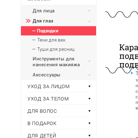
Тени для век
Румяна
Самый
широкий ассортимент
косметики всегда 
Туши для ресниц
Для фиксации маки
Для лица
В подарок
Подборки
Тональные основы
Для глаз
Хайлайтер / Бронзат
Для мужчин
— Подводки
ДЛЯ ГЛАЗ
Для детей
— Тени для век
Кар
— Туши для ресниц
Базы под тени
под
Здоровье
Карандаши для глаз
Инструменты для
подв
Подводки
нанесения макияжа
Бытовая химия
Тени для век
Аксессуары
Туши для ресниц
т
Подборки
п
УХОД ЗА ЛИЦОМ
с
с
УХОД ЗА ТЕЛОМ
п
в
ДЛЯ ВОЛОС
В ПОДАРОК
ДЛЯ ДЕТЕЙ