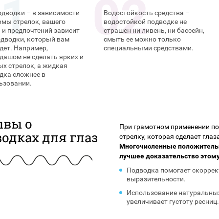
одводки – в зависимости
Водостойкость средства –
рмы стрелок, вашего
водостойкой подводке не
 и предпочтений зависит
страшен ни ливень, ни бассейн,
одводки, который вам
смыть ее можно только
дет. Например,
специальными средствами.
дашом не сделать ярких и
ых стрелок, а жидкая
дка сложнее в
ьзовании.
ывы о
При грамотном применении п
одках для глаз
стрелку, которая сделает гла
Многочисленные положительн
лучшее доказательство этому
Подводка помогает скоррек
выразительности.
Использование натуральных
увеличивает густоту ресниц