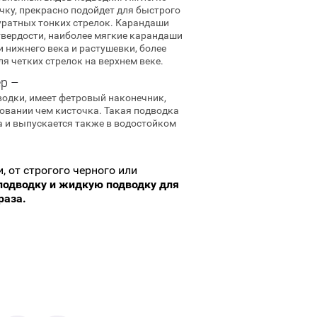
чку, прекрасно подойдет для быстрого
уратных тонких стрелок. Карандаши
твердости, наиболее мягкие карандаши
 нижнего века и растушевки, более
я четких стрелок на верхнем веке.
р –
водки, имеет фетровый наконечник,
овании чем кисточка. Такая подводка
 и выпускается также в водостойком
 от строгого черного или
подводку и жидкую подводку для
раза.