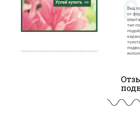
Вид п
от фо
опыта
тип п
подой
каран
толст
подво
испол
Отз
подв