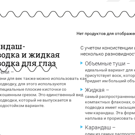
подарочные наборы
в наличии!
Для очистки
яжа
ДЛЯ ГУБ
Универсальные кисти
Блески
Щеточки
ор
Карандаши для губ
Трафареты
Нет продуктов для отображе
Помады
Наборы кистей
Тинты
андаш-
С учетом консистенции 
водка и жидкая
несколько разновидност
одка для глаз
Объемные туши –
идеальный вариант для к
Тени –
присутствует воск, кото
ени для век также можно использовать как
придает им больший объ
одводку, для этого используются
пециальные плоские кисточки со
Жидкая –
кошенным срезом. Это единственный вид
самый распространенный
одводки, который не выпускается в
компактных флаконах, 
одостойком варианте.
подводка имеет насыщенн
чем карандаш. Эта форм
наплыва и прорисовать 
Карандаш –
один из самых распрост