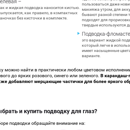
Гелевая –
пользоваться даже нови
ак и жидкая подводка наносится кистью.
макияжа утром, для акк
ыпускается, как правило, в компактных
бывают разной степени 
аночках без кисточки в комплекте.
подходят для прорисовки
твердые используются дл
Подводка-фломасте
это вариант жидкой под
который легче в использ
имеет насыщенные цвета
варианте.
у можно найти в практически любом цветовом исполнении,
вого до ярких розового, синего или зеленого.
В карандаш-
кже добавляют мерцающие частички для более яркого об
брать и купить подводку для глаз?
оре подводки обращайте внимание на: