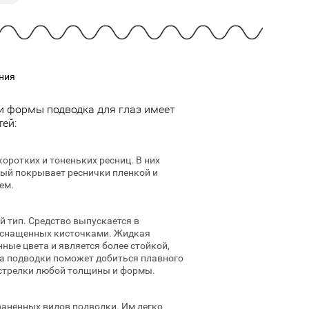
Cмотреть
Cмотреть
Прочие аксессуары
Все бренды >>
ния
и формы подводка для глаз имеет
ей:
оротких и тоненьких ресниц. В них
рый покрывает реснички пленкой и
ем.
 тип. Средство выпускается в
оснащенных кисточками. Жидкая
ые цвета и является более стойкой,
а подводки поможет добиться плавного
стрелки любой толщины и формы.
раненных видов подводки. Им легко