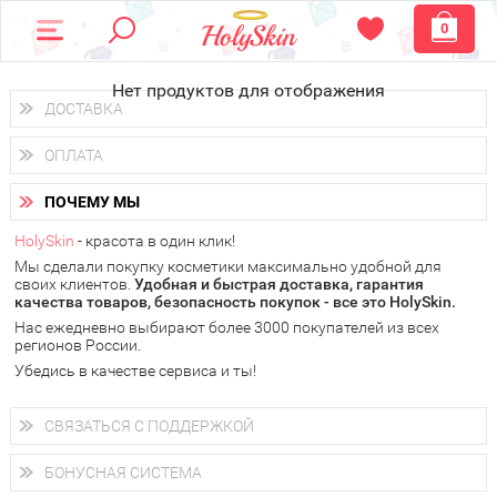
0
Нет продуктов для отображения
ДОСТАВКА
Доставка осуществляется
по всем городам России.
ОПЛАТА
Вы можете выбрать доставку курьером, Почтой России или
получить заказ в пунктах выдачи PickPoint или пункте
Вы можете оплатить свой заказ любым удобным способом:
самовывоза.
ПОЧЕМУ МЫ
наличными деньгами (
QIWI, ЮMoney, WebMoney
);
В 20 городах России доставка осуществляется уже
на
через интернет-банк (Альфа-банк, Сбербанк) и другими
следующий день.
HolySkin
- красота в один клик!
электронными способами.
Мы сделали покупку косметики максимально удобной для
у Вас всегда есть возможность получить
бесплатную
своих клиентов.
доставку от HolySkin.
Удобная и быстрая доставка, гарантия
качества товаров, безопасность покупок - все это HolySkin.
подробнее об условиях доставки и оплаты в Вашем городе
Нас ежедневно выбирают более 3000 покупателей из всех
регионов России.
Убедись в качестве сервиса и ты!
СВЯЗАТЬСЯ С ПОДДЕРЖКОЙ
+7 (800) 707-24-55
Мы будем рады ответить на все Ваши вопросы по работе
БОНУСНАЯ СИСТЕМА
магазина, проконсультировать по товарам, рассказать о