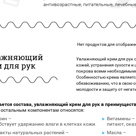
подарочные наборы
антивозрастные, питательные, лечебные
в наличии!
Для очистки
яжа
ДЛЯ ГУБ
Универсальные кисти
Блески
Щеточки
ор
Карандаши для губ
Трафареты
Помады
Наборы кистей
Тинты
Нет продуктов для отображе
ажняющий
Увлажняющий крем для рук с
 для рук
кожей, устранения сухости и
покрова всеми необходимым
Особенностью крема является
обезвоживанию, что в свою о
молодости и защиту от нега
ается состава, увлажняющий крем для рук в преимущест
 остальным компонентам относятся:
рин –
Витамины –
бствует удержанию влаги в клетках кожи.
питают, ока
акты натуральных растений –
Масла –