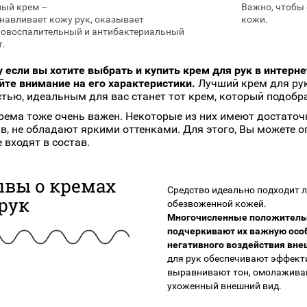
ый крем –
Важно, чтобы
навливает кожу рук, оказывает
кожи.
вовоспалительный и антибактериальный
т.
 если вы хотите выбрать и купить крем для рук в интерне
те внимание на его характеристики.
Лучший крем для рук
тью, идеальным для вас станет тот крем, который подобра
рема тоже очень важен. Некоторые из них имеют достаточ
в, не обладают яркими оттенками. Для этого, Вы можете о
 входят в состав.
ывы о кремах
Средство идеально подходит л
рук
обезвоженной кожей.
Многочисленные положительн
подчеркивают их важную особ
негативного воздействия вне
для рук обеспечивают эффекти
выравнивают тон, омолажива
ухоженный внешний вид.