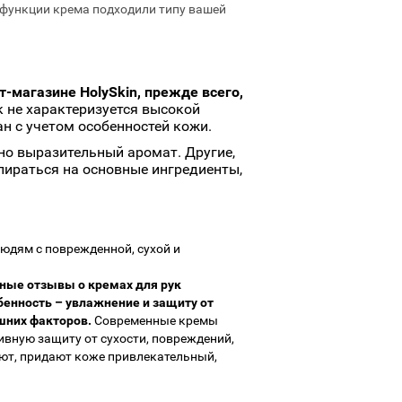
 функции крема подходили типу вашей
т-магазине HolySkin, прежде всего,
 не характеризуется высокой
н с учетом особенностей кожи.
но выразительный аромат. Другие,
пираться на основные ингредиенты,
юдям с поврежденной, сухой и
ые отзывы о кремах для рук
енность – увлажнение и защиту от
шних факторов.
Современные кремы
вную защиту от сухости, повреждений,
ют, придают коже привлекательный,