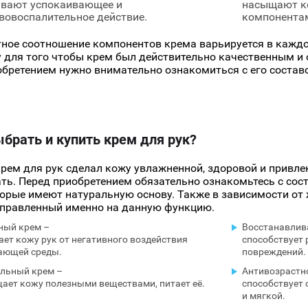
вают успокаивающее и
насыщают к
вовоспалительное действие.
компонента
ное соотношение компонентов крема варьируется в кажд
 для того чтобы крем был действительно качественным и
обретением нужно внимательно ознакомиться с его состав
ыбрать и купить крем для рук?
рем для рук сделал кожу увлажненной, здоровой и привле
ть. Перед приобретением обязательно ознакомьтесь с сос
торые имеют натуральную основу. Также в зависимости от
правленный именно на данную функцию.
ный крем –
Восстанавлив
ает кожу рук от негативного воздействия
способствует 
ающей среды.
повреждений.
льный крем –
Антивозрастн
ает кожу полезными веществами, питает её.
способствует 
и мягкой.