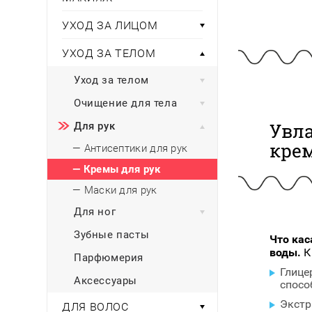
Тени для век
Румяна
Самый
широкий ассортимент
косметики всегда 
Туши для ресниц
Для фиксации маки
УХОД ЗА ЛИЦОМ
В подарок
Подборки
Тональные основы
УХОД ЗА ТЕЛОМ
Хайлайтер / Бронзат
Для мужчин
Уход за телом
ДЛЯ ГЛАЗ
Для детей
Очищение для тела
Базы под тени
Здоровье
Увл
Для рук
Карандаши для глаз
крем
Подводки
— Антисептики для рук
Бытовая химия
Тени для век
— Кремы для рук
Туши для ресниц
Подборки
— Маски для рук
Для ног
Зубные пасты
Что кас
воды.
К
Парфюмерия
Глице
Аксессуары
спосо
Экстр
ДЛЯ ВОЛОС