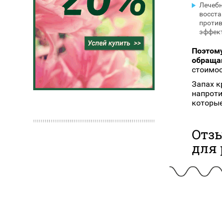
Лечебн
восста
проти
эффек
Поэтому
обращай
стоимос
Запах к
напроти
которые
Отз
для 