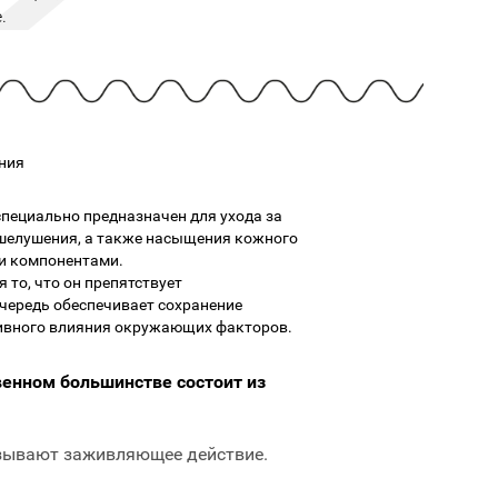
Cмотреть
Cмотреть
Прочие аксессуары
.
Все бренды >>
ния
пециально предназначен для ухода за
 шелушения, а также насыщения кожного
и компонентами.
 то, что он препятствует
чередь обеспечивает сохранение
тивного влияния окружающих факторов.
венном большинстве состоит из
зывают заживляющее действие.