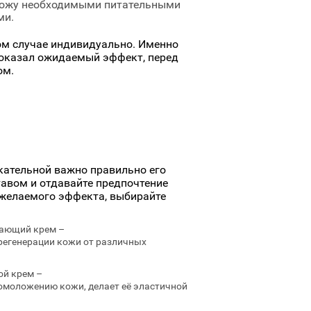
ожу необходимыми питательными
ми.
ом случае индивидуально. Именно
 оказал ожидаемый эффект, перед
ом.
кательной важно правильно его
тавом и отдавайте предпочтение
 желаемого эффекта, выбирайте
ающий крем –
регенерации кожи от различных
ой крем –
омоложению кожи, делает её эластичной