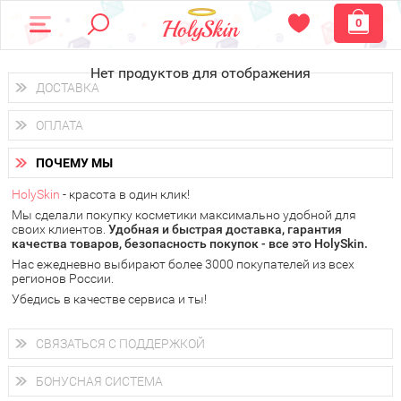
0
Нет продуктов для отображения
ДОСТАВКА
Доставка осуществляется
по всем городам России.
ОПЛАТА
Вы можете выбрать доставку курьером, Почтой России или
получить заказ в пунктах выдачи PickPoint или пункте
Вы можете оплатить свой заказ любым удобным способом:
самовывоза.
ПОЧЕМУ МЫ
наличными деньгами (
QIWI, ЮMoney, WebMoney
);
В 20 городах России доставка осуществляется уже
на
через интернет-банк (Альфа-банк, Сбербанк) и другими
следующий день.
HolySkin
- красота в один клик!
электронными способами.
Мы сделали покупку косметики максимально удобной для
у Вас всегда есть возможность получить
бесплатную
своих клиентов.
доставку от HolySkin.
Удобная и быстрая доставка, гарантия
качества товаров, безопасность покупок - все это HolySkin.
подробнее об условиях доставки и оплаты в Вашем городе
Нас ежедневно выбирают более 3000 покупателей из всех
регионов России.
Убедись в качестве сервиса и ты!
СВЯЗАТЬСЯ С ПОДДЕРЖКОЙ
+7 (800) 707-24-55
Мы будем рады ответить на все Ваши вопросы по работе
БОНУСНАЯ СИСТЕМА
магазина, проконсультировать по товарам, рассказать о