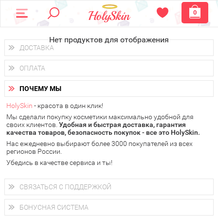
0
Нет продуктов для отображения
ДОСТАВКА
Доставка осуществляется
по всем городам России.
ОПЛАТА
Вы можете выбрать доставку курьером, Почтой России или
получить заказ в пунктах выдачи PickPoint или пункте
Вы можете оплатить свой заказ любым удобным способом:
самовывоза.
ПОЧЕМУ МЫ
наличными деньгами (
QIWI, ЮMoney, WebMoney
);
В 20 городах России доставка осуществляется уже
на
через интернет-банк (Альфа-банк, Сбербанк) и другими
следующий день.
HolySkin
- красота в один клик!
электронными способами.
Мы сделали покупку косметики максимально удобной для
у Вас всегда есть возможность получить
бесплатную
своих клиентов.
доставку от HolySkin.
Удобная и быстрая доставка, гарантия
качества товаров, безопасность покупок - все это HolySkin.
подробнее об условиях доставки и оплаты в Вашем городе
Нас ежедневно выбирают более 3000 покупателей из всех
регионов России.
Убедись в качестве сервиса и ты!
СВЯЗАТЬСЯ С ПОДДЕРЖКОЙ
+7 (800) 707-24-55
Мы будем рады ответить на все Ваши вопросы по работе
БОНУСНАЯ СИСТЕМА
магазина, проконсультировать по товарам, рассказать о