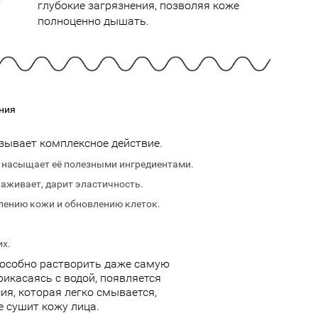
Cмотреть
Cмотреть
глубокие загрязнения, позволяя коже
Прочие аксессуары
Все бренды >>
полноценно дышать.
ния
зывает комплексное действие.
, насыщает её полезными ингредиентами.
лаживает, дарит эластичность.
лению кожи и обновлению клеток.
их.
особно растворить даже самую
рикасаясь с водой, появляется
ия, которая легко смывается,
 сушит кожу лица.