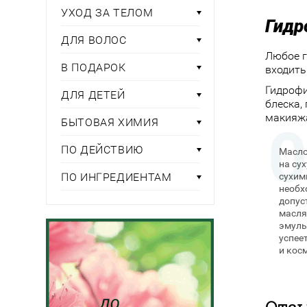
УХОД ЗА ТЕЛОМ
Гидр
ДЛЯ ВОЛОС
Любое г
В ПОДАРОК
входить
Гидрофи
ДЛЯ ДЕТЕЙ
блеска,
макияж
БЫТОВАЯ ХИМИЯ
ПО ДЕЙСТВИЮ
Масло
на су
ПО ИНГРЕДИЕНТАМ
сухим
необх
допус
масля
эмуль
успее
и кос