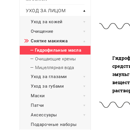
Тени для век
Румяна
Самый
широкий ассортимент
косметики всегда 
Туши для ресниц
Для фиксации маки
УХОД ЗА ЛИЦОМ
В подарок
Подборки
Тональные основы
Уход за кожей
Хайлайтер / Бронзат
Для мужчин
Очищение
ДЛЯ ГЛАЗ
Для детей
Снятие макияжа
Базы под тени
— Гидрофильные масла
Здоровье
Карандаши для глаз
Гидроф
— Очищающие кремы
Подводки
Бытовая химия
средст
— Мицеллярная вода
Тени для век
эмульг
Туши для ресниц
Уход за глазами
Подборки
вещест
Уход за губами
раствор
Маски
Патчи
Аксессуары
Подарочные наборы