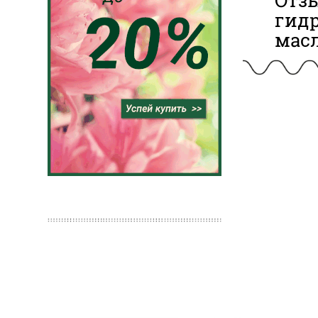
Отз
гид
мас