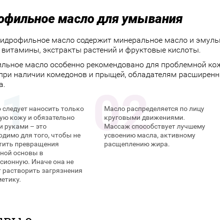
офильное масло для умывания
идрофильное масло содержит минеральное масло и эмульга
 витамины, экстракты растений и фруктовые кислоты.
льное масло особенно рекомендовано для проблемной кож
 при наличии комедонов и прыщей, обладателям расширенн
а.
 следует наносить только
Масло распределяется по лицу
хую кожу и обязательно
круговыми движениями.
и руками – это
Массаж способствует лучшему
одимо для того, чтобы не
усвоению масла, активному
тить превращения
расщеплению жира.
ной основы в
сионную. Иначе она не
т растворить загрязнения
метику.