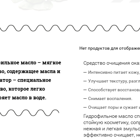
подарочные наборы
в наличии!
Для очистки
яжа
ДЛЯ ГУБ
Универсальные кисти
Блески
Щеточки
ор
Карандаши для губ
Трафареты
Помады
Наборы кистей
Тинты
Нет продуктов для отображе
ильное масло – мягкое
Средство очищения ока
во, содержащее масла и
Интенсивно питает кожу
атор – специальное
Улучшает текстуру, разг
во, которое легко
Способствует восстанов
яет масло в воде.
Снимает воспаления.
Очищает поры и сужает 
Гидрофильное масло сп
стойкую косметику, соп
нежная и легкая эмульс
эффективно очищает, не