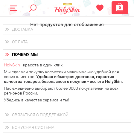
0
Нет продуктов для отображения
ДОСТАВКА
Доставка осуществляется
по всем городам России.
ОПЛАТА
Вы можете выбрать доставку курьером, Почтой России или
получить заказ в пунктах выдачи PickPoint или пункте
Вы можете оплатить свой заказ любым удобным способом:
самовывоза.
ПОЧЕМУ МЫ
наличными деньгами (
QIWI, ЮMoney, WebMoney
);
В 20 городах России доставка осуществляется уже
на
через интернет-банк (Альфа-банк, Сбербанк) и другими
следующий день.
HolySkin
- красота в один клик!
электронными способами.
Мы сделали покупку косметики максимально удобной для
у Вас всегда есть возможность получить
бесплатную
своих клиентов.
доставку от HolySkin.
Удобная и быстрая доставка, гарантия
качества товаров, безопасность покупок - все это HolySkin.
подробнее об условиях доставки и оплаты в Вашем городе
Нас ежедневно выбирают более 3000 покупателей из всех
регионов России.
Убедись в качестве сервиса и ты!
СВЯЗАТЬСЯ С ПОДДЕРЖКОЙ
+7 (800) 707-24-55
Мы будем рады ответить на все Ваши вопросы по работе
БОНУСНАЯ СИСТЕМА
магазина, проконсультировать по товарам, рассказать о