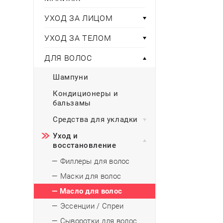
Тени для век
Румяна
Самый
широкий ассортимент
косметики всегда 
Туши для ресниц
Для фиксации маки
УХОД ЗА ЛИЦОМ
В подарок
Подборки
Тональные основы
УХОД ЗА ТЕЛОМ
Хайлайтер / Бронзат
Для мужчин
ДЛЯ ВОЛОС
ДЛЯ ГЛАЗ
Для детей
Шампуни
Базы под тени
Здоровье
Карандаши для глаз
Кондиционеры и
бальзамы
Подводки
Бытовая химия
Тени для век
Средства для укладки
Туши для ресниц
Подборки
Уход и
восстановление
— Филлеры для волос
— Маски для волос
— Масло для волос
— Эссенции / Спреи
— Сыворотки для волос