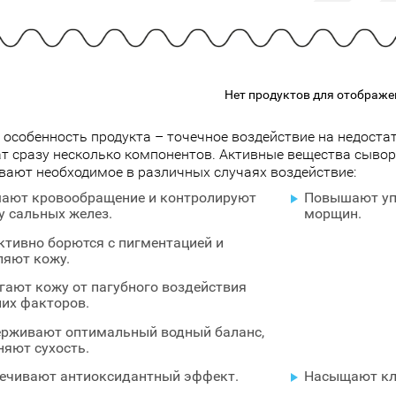
подарочные наборы
в наличии!
Для очистки
яжа
ДЛЯ ГУБ
Универсальные кисти
Блески
Щеточки
ор
Карандаши для губ
Трафареты
Нет продуктов для отображе
Помады
Наборы кистей
Тинты
 особенность продукта – точечное воздействие на недостат
т сразу несколько компонентов. Активные вещества сывор
вают необходимое в различных случаях воздействие:
ают кровообращение и контролируют
Повышают уп
у сальных желез.
морщин.
тивно борются с пигментацией и
ляют кожу.
гают кожу от пагубного воздействия
их факторов.
рживают оптимальный водный баланс,
няют сухость.
ечивают антиоксидантный эффект.
Насыщают кл