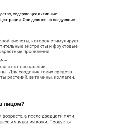
едство, содержащее активные
центрации. Они делятся на следующие
овой кислоты, которая стимулирует
стительные экстракты и фруктовые
озрастные проявления.
е –
вляют от воспалений,
ы. Для создания таких средств
ы растений, витамины, коллаген.
за лицом?
возрасте, а после двадцати пяти
оцессы увядания кожи. Продукты