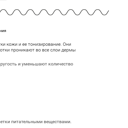
Cмотреть
Cмотреть
Прочие аксессуары
Все бренды >>
ния
ки кожи и ее тонизирование. Они
отки проникают во все слои дермы
ругость и уменьшают количество
етки питательными веществами.