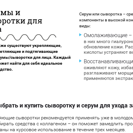
умы и
Серум или сыворотка – ср
оротки для
компоненты в высокой кон
виды:
а
Омолаживающие –
в них много гиалурон
кже существуют укрепляющие,
обновление кожи. Ра
ветляющие и подтягивающие
кислоты устраняют в
румы/сыворотки для лица. Каждый
Восстанавливающи
жет найти для себя идеальное
оживляют кожу, изба
дство.
разглаживают морщин
применяются экстракт
ыбрать и купить сыворотку и серум для ухода 
ющие сыворотки рекомендуется применять уже в молодом 
бирать средства с коллагеном – он поможет замедлить пр
аны на курсовое использование в течение трех месяцев.