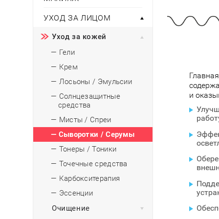
Тени для век
Румяна
Самый
широкий ассортимент
косметики всегда 
Туши для ресниц
Для фиксации маки
УХОД ЗА ЛИЦОМ
В подарок
Подборки
Тональные основы
Уход за кожей
Хайлайтер / Бронзат
Для мужчин
— Гели
ДЛЯ ГЛАЗ
Для детей
— Крем
Главная
Базы под тени
— Лосьоны / Эмульсии
содержа
Здоровье
Карандаши для глаз
и оказы
— Солнцезащитные
Подводки
средства
Улучш
Бытовая химия
Тени для век
работ
— Мисты / Спреи
Туши для ресниц
Подборки
Эффек
— Сыворотки / Серумы
освет
— Тонеры / Тоники
Обере
— Точечные средства
внешн
— Карбокситерапия
Подде
устра
— Эссенции
Обесп
Очищение