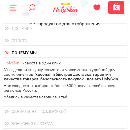
0
Нет продуктов для отображения
ДОСТАВКА
Доставка осуществляется
по всем городам России.
ОПЛАТА
Вы можете выбрать доставку курьером, Почтой России или
получить заказ в пунктах выдачи PickPoint или пункте
Вы можете оплатить свой заказ любым удобным способом:
самовывоза.
ПОЧЕМУ МЫ
наличными деньгами (
QIWI, ЮMoney, WebMoney
);
В 20 городах России доставка осуществляется уже
на
через интернет-банк (Альфа-банк, Сбербанк) и другими
следующий день.
HolySkin
- красота в один клик!
электронными способами.
Мы сделали покупку косметики максимально удобной для
у Вас всегда есть возможность получить
бесплатную
своих клиентов.
доставку от HolySkin.
Удобная и быстрая доставка, гарантия
качества товаров, безопасность покупок - все это HolySkin.
подробнее об условиях доставки и оплаты в Вашем городе
Нас ежедневно выбирают более 3000 покупателей из всех
регионов России.
Убедись в качестве сервиса и ты!
СВЯЗАТЬСЯ С ПОДДЕРЖКОЙ
+7 (800) 707-24-55
Мы будем рады ответить на все Ваши вопросы по работе
БОНУСНАЯ СИСТЕМА
магазина, проконсультировать по товарам, рассказать о