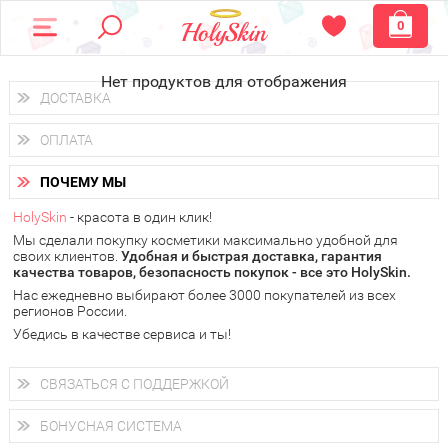
0
Нет продуктов для отображения
ДОСТАВКА
Доставка осуществляется
по всем городам России.
ОПЛАТА
Вы можете выбрать доставку курьером, Почтой России или
получить заказ в пунктах выдачи PickPoint или пункте
Вы можете оплатить свой заказ любым удобным способом:
самовывоза.
ПОЧЕМУ МЫ
наличными деньгами (
QIWI, ЮMoney, WebMoney
);
В 20 городах России доставка осуществляется уже
на
через интернет-банк (Альфа-банк, Сбербанк) и другими
следующий день.
HolySkin
- красота в один клик!
электронными способами.
Мы сделали покупку косметики максимально удобной для
у Вас всегда есть возможность получить
бесплатную
своих клиентов.
доставку от HolySkin.
Удобная и быстрая доставка, гарантия
качества товаров, безопасность покупок - все это HolySkin.
подробнее об условиях доставки и оплаты в Вашем городе
Нас ежедневно выбирают более 3000 покупателей из всех
регионов России.
Убедись в качестве сервиса и ты!
СВЯЗАТЬСЯ С ПОДДЕРЖКОЙ
+7 (800) 707-24-55
Мы будем рады ответить на все Ваши вопросы по работе
БОНУСНАЯ СИСТЕМА
магазина, проконсультировать по товарам, рассказать о