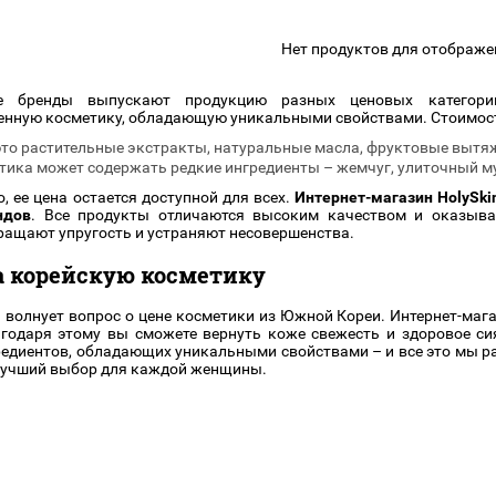
подарочные наборы
в наличии!
Для очистки
яжа
ДЛЯ ГУБ
Нет продуктов для отображе
Универсальные кисти
Блески
Щеточки
ор
е бренды выпускают продукцию разных ценовых категор
Карандаши для губ
Трафареты
нную косметику, обладающую уникальными свойствами. Стоимость
Помады
Наборы кистей
это растительные экстракты, натуральные масла, фруктовые вытяж
Тинты
тика может содержать редкие ингредиенты – жемчуг, улиточный му
, ее цена остается доступной для всех.
Интернет-магазин HolySki
ндов
. Все продукты отличаются высоким качеством и оказыва
ащают упругость и устраняют несовершенства.
а корейскую косметику
волнует вопрос о цене косметики из Южной Кореи. Интернет-мага
агодаря этому вы сможете вернуть коже свежесть и здоровое си
едиентов, обладающих уникальными свойствами – и все это мы р
 лучший выбор для каждой женщины.