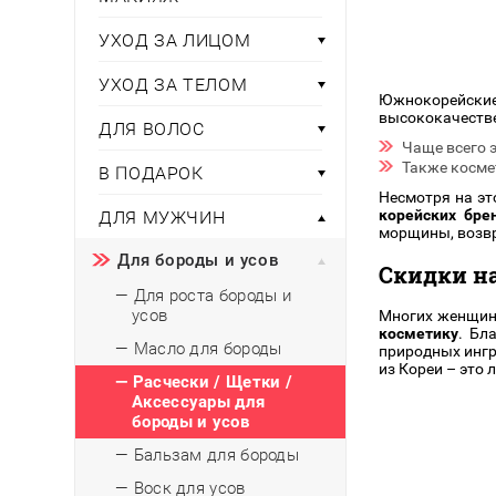
Тени для век
Румяна
Самый
широкий ассортимент
косметики всегда 
Туши для ресниц
Для фиксации маки
УХОД ЗА ЛИЦОМ
В подарок
Подборки
Тональные основы
УХОД ЗА ТЕЛОМ
Хайлайтер / Бронзат
Для мужчин
Южнокорейски
высококачестве
ДЛЯ ВОЛОС
ДЛЯ ГЛАЗ
Для детей
Чаще всего 
Также косме
В ПОДАРОК
Базы под тени
Здоровье
Несмотря на это
Карандаши для глаз
корейских бре
ДЛЯ МУЖЧИН
Подводки
морщины, возвр
Бытовая химия
Тени для век
Для бороды и усов
Скидки н
Туши для ресниц
— Для роста бороды и
Подборки
усов
Многих женщин 
косметику
. Бл
— Масло для бороды
природных ингр
из Кореи – это
— Расчески / Щетки /
Аксессуары для
бороды и усов
— Бальзам для бороды
— Воск для усов