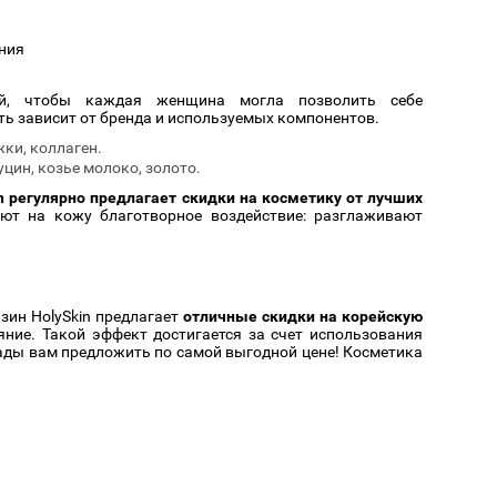
Cмотреть
Cмотреть
Прочие аксессуары
Все бренды >>
ния
ий, чтобы каждая женщина могла позволить себе
 зависит от бренда и используемых компонентов.
ки, коллаген.
цин, козье молоко, золото.
n регулярно предлагает скидки на косметику от лучших
ют на кожу благотворное воздействие: разглаживают
зин HolySkin предлагает
отличные скидки на корейскую
яние. Такой эффект достигается за счет использования
ады вам предложить по самой выгодной цене! Косметика